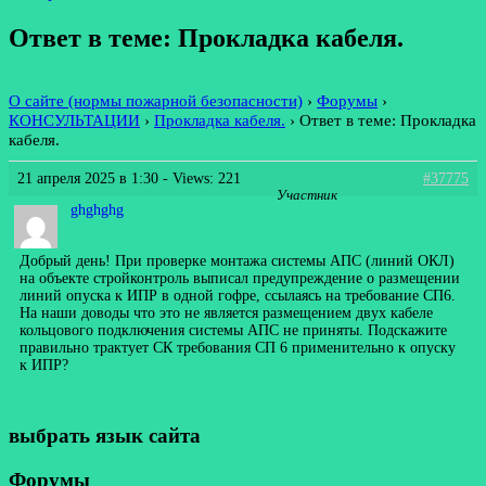
Ответ в теме: Прокладка кабеля.
О сайте (нормы пожарной безопасности)
›
Форумы
›
КОНСУЛЬТАЦИИ
›
Прокладка кабеля.
›
Ответ в теме: Прокладка
кабеля.
21 апреля 2025 в 1:30
- Views: 221
#37775
Участник
ghghghg
Добрый день! При проверке монтажа системы АПС (линий ОКЛ)
на объекте стройконтроль выписал предупреждение о размещении
линий опуска к ИПР в одной гофре, ссылаясь на требование СП6.
На наши доводы что это не является размещением двух кабеле
кольцового подключения системы АПС не приняты. Подскажите
правильно трактует СК требования СП 6 применительно к опуску
к ИПР?
выбрать язык сайта
Форумы