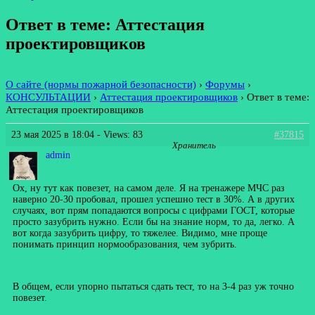
Ответ в теме: Аттестация
проектировщиков
О сайте (нормы пожарной безопасности)
›
Форумы
›
КОНСУЛЬТАЦИИ
›
Аттестация проектировщиков
›
Ответ в теме:
Аттестация проектировщиков
23 мая 2025 в 18:04
- Views: 83
#37815
Хранитель
admin
Ох, ну тут как повезет, на самом деле. Я на тренажере МЧС раз
наверно 20-30 пробовал, прошел успешно тест в 30%. А в других
случаях, вот прям попадаются вопросы с цифрами ГОСТ, которые
просто зазубрить нужно. Если бы на знание норм, то да, легко. А
вот когда зазубрить цифру, то тяжелее. Видимо, мне проще
понимать принцип нормообразования, чем зубрить.
В общем, если упорно пытаться сдать тест, то на 3-4 раз уж точно
повезет.