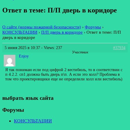
Ответ в теме: П/П дверь в коридоре
О сайте (нормы пожарной безопасности)
›
Форумы
›
КОНСУЛЬТАЦИИ
›
П/П дверь в коридоре
›
Ответ в теме: П/П
дверь в коридоре
5 июня 2025 в 10:37
- Views: 237
#37934
Участник
Enjoy
Я так понимаю если под цифрой 2 вестибюль, то в соответствии с
п 4.2.2. сп1 должна быть дверь п\п. А если это холл? Проблема в
том что проектировщики еще не определили холл или вестибюль)
выбрать язык сайта
Форумы
КОНСУЛЬТАЦИИ