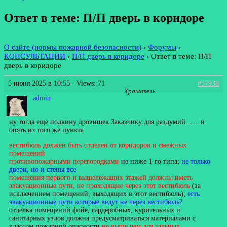
Ответ в теме: П/П дверь в коридоре
О сайте (нормы пожарной безопасности)
›
Форумы
›
КОНСУЛЬТАЦИИ
›
П/П дверь в коридоре
›
Ответ в теме: П/П
дверь в коридоре
5 июня 2025 в 10:55
- Views: 71
#37938
Хранитель
admin
ну тогда еще подкину дровишек Заказчику для раздумий ….. и
опять из того же пункта
вестибюль должен быть отделен от коридоров и смежных
помещений
противопожарными перегородками
не ниже 1-го типа;
не только
двери, но и стены все
помещения первого и вышележащих этажей должны иметь
эвакуационные пути, не проходящие через этот вестибюль
(за
исключением помещений, выходящих в этот вестибюль);
есть
эвакуационные пути которые ведут не через вестибюль?
отделка помещений фойе, гардеробных, курительных и
санитарных узлов должна предусматриваться материалами с
классом пожарной опасности
не выше чем для зальных