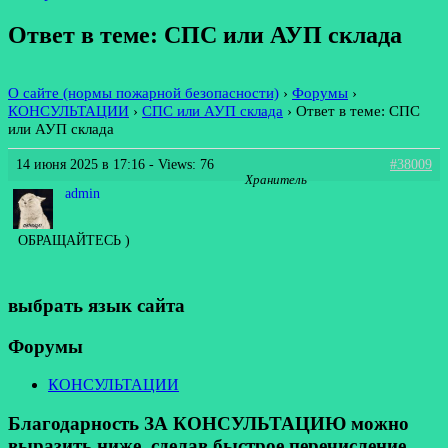
Ответ в теме: СПС или АУП склада
О сайте (нормы пожарной безопасности)
›
Форумы
›
КОНСУЛЬТАЦИИ
›
СПС или АУП склада
›
Ответ в теме: СПС
или АУП склада
14 июня 2025 в 17:16
- Views: 76
#38009
Хранитель
admin
ОБРАЩАЙТЕСЬ )
выбрать язык сайта
Форумы
КОНСУЛЬТАЦИИ
Благодарность ЗА КОНСУЛЬТАЦИЮ можно
выразить ниже, сделав быстрое перечисление