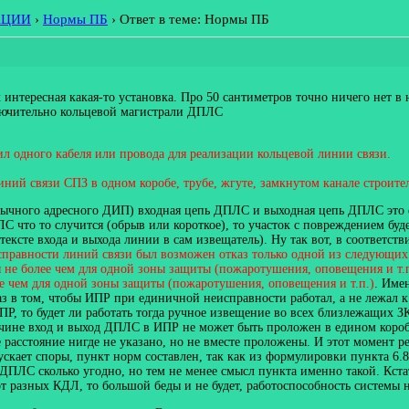
АЦИИ
›
Нормы ПБ
›
Ответ в теме: Нормы ПБ
 интересная какая-то установка. Про 50 сантиметров точно ничего нет в 
ключительно кольцевой магистрали ДПЛС
ил одного кабеля или провода для реализации кольцевой линии связи.
иний связи СПЗ в одном коробе, трубе, жгуте, замкнутом канале строит
обычного адресного ДИП) входная цепь ДПЛС и выходная цепь ДПЛС это 
С что то случится (обрыв или короткое), то участок с повреждением буд
тексте входа и выхода линии в сам извещатель). Ну так вот, в соответ
исправности линий связи был возможен отказ только одной из следующи
 не более чем для одной зоны защиты (пожаротушения, оповещения и т.п
е чем для одной зоны защиты (пожаротушения, оповещения и т.п.)
. Име
 в том, чтобы ИПР при единичной неисправности работал, а не лежал к 
ИПР, то будет ли работать тогда ручное извещение во всех близлежащих 
чине вход и выход ДПЛС в ИПР не может быть проложен в едином коробе,
е расстояние нигде не указано, но не вместе проложены. И этот момент
скает споры, пункт норм составлен, так как из формулировки пункта 6.8
ДПЛС сколько угодно, но тем не менее смысл пункта именно такой. Кста
т разных КДЛ, то большой беды и не будет, работоспособность системы 