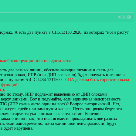
#38168
нормах. А есть два пункта в СП6.13130.2020, из которых “ноги растут
ельной конструкции или на одном лотке.
есть две разных линии, обеспечивающие питание и связь для
ет изолирован, ИПР (или ДИП все равно) будет получать питание и
ствии с пунктом 5.4 СП484.1311500
СПА должна быть спроектирована
х функций:
.);
нно по этому, ИПР подлежит выделению от ДИП блоками
верху лапками. Вот и подумайте, если единичная неисправность
ЗКПС (ИПР очень часто один на всех)? Вопрос риторический. Нет,
 жгуте, трубе или замкнутом канале. Пусть они рядом будут эти
 регламентируется указанными выше пунктами. Конечно
 можно понять так, что нельзя вместе прокладывать две разных
ти, если одновременно, из-за единичной неисправности, будут
не будет нарушена.