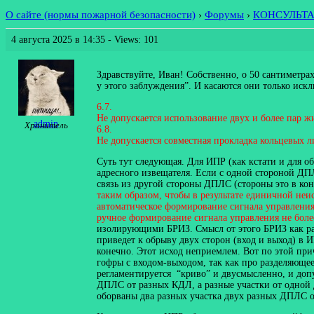
О сайте (нормы пожарной безопасности)
›
Форумы
›
КОНСУЛЬТ
4 августа 2025 в 14:35
- Views: 101
Здравствуйте, Иван! Собственно, о 50 сантиметрах
у этого заблуждения”. И касаются они только ис
6.7.
Не допускается использование двух и более пар ж
admin
Хранитель
6.8.
Не допускается совместная прокладка кольцевых л
Суть тут следующая. Для ИПР (как кстати и для 
адресного извещателя. Если с одной стороной ДПЛ
связь из другой стороны ДПЛС (стороны это в кон
таким образом, чтобы в результате единичной не
автоматическое формирование сигнала управления
ручное формирование сигнала управления не боле
изолирующими БРИЗ. Смысл от этого БРИЗ как раз
приведет к обрыву двух сторон (вход и выход) в 
конечно. Этот исход неприемлем. Вот по этой при
гофры с входом-выходом, так как про разделяюще
регламентируется “криво” и двусмысленно, и допу
ДПЛС от разных КДЛ, а разные участки от одной 
оборваны два разных участка двух разных ДПЛС о