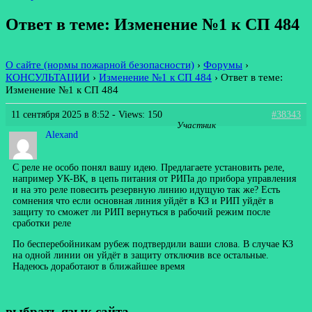
Ответ в теме: Изменение №1 к СП 484
О сайте (нормы пожарной безопасности)
›
Форумы
›
КОНСУЛЬТАЦИИ
›
Изменение №1 к СП 484
›
Ответ в теме:
Изменение №1 к СП 484
11 сентября 2025 в 8:52
- Views: 150
#38343
Участник
Alexand
С реле не особо понял вашу идею. Предлагаете установить реле,
например УК-ВК, в цепь питания от РИПа до прибора управления
и на это реле повесить резервную линию идущую так же? Есть
сомнения что если основная линия уйдёт в КЗ и РИП уйдёт в
защиту то сможет ли РИП вернуться в рабочий режим после
сработки реле
По бесперебойникам рубеж подтвердили ваши слова. В случае КЗ
на одной линии он уйдёт в защиту отключив все остальные.
Надеюсь доработают в ближайшее время
выбрать язык сайта