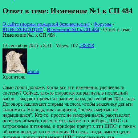
Ответ в теме: Изменение №1 к СП 484
О сайте (нормы пожарной безопасности)
›
Форумы
›
КОНСУЛЬТАЦИИ
›
Изменение №1 к СП 484
›
Ответ в теме:
Изменение №1 к СП 484
13 сентября 2025 в 8:31
- Views: 107
#38358
admin
Хранитель
Само собой дороже. Когда все эти изменения удешевляли
систему? Сейчас, кто-то старается запрыгнуть в последний
вагон – выдают проект от ранней даты, до сентября 2025 года.
Договора заключают старым числом, чтобы заказчику деньги
экономить. Но ведь, как говорится, “перед смертью не
надышишься”. Кто-то, просто не заморачиваясь, расставляет
по всему объекту, где есть хоть какие то приборы, ШПС со
встроенным питанием, и приборы прячут в эти ШПС, и таким
образом выходят из положения. Но ведь, тогда, вместо цепи
питания, приходится между ШПС прокладывать два