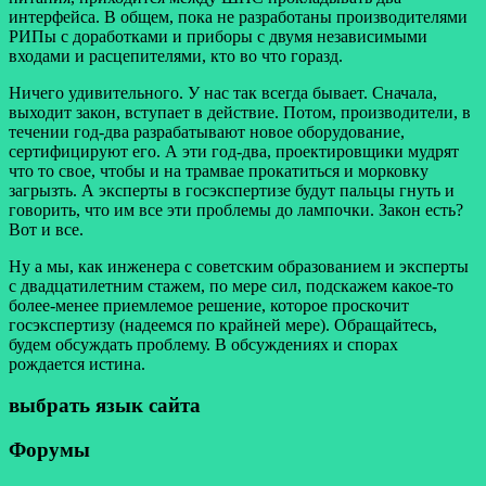
интерфейса. В общем, пока не разработаны производителями
РИПы с доработками и приборы с двумя независимыми
входами и расцепителями, кто во что горазд.
Ничего удивительного. У нас так всегда бывает. Сначала,
выходит закон, вступает в действие. Потом, производители, в
течении год-два разрабатывают новое оборудование,
сертифицируют его. А эти год-два, проектировщики мудрят
что то свое, чтобы и на трамвае прокатиться и морковку
загрызть. А эксперты в госэкспертизе будут пальцы гнуть и
говорить, что им все эти проблемы до лампочки. Закон есть?
Вот и все.
Ну а мы, как инженера с советским образованием и эксперты
с двадцатилетним стажем, по мере сил, подскажем какое-то
более-менее приемлемое решение, которое проскочит
госэкспертизу (надеемся по крайней мере). Обращайтесь,
будем обсуждать проблему. В обсуждениях и спорах
рождается истина.
выбрать язык сайта
Форумы