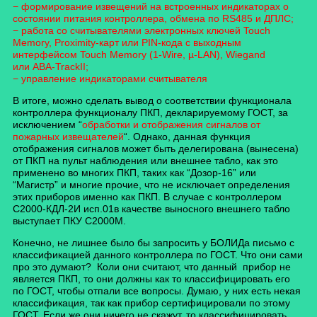
− формирование извещений на встроенных индикаторах о
состоянии питания
контроллера, обмена по RS485 и ДПЛС;
− работа со считывателями электронных ключей Touch
Memory, Proximity-карт
или PIN-кода с выходным
интерфейсом Touch Memory (1-Wire, µ-LAN), Wiegand
или ABA-TrackII;
− управление индикаторами считывателя
В итоге, можно сделать вывод о соответствии функционала
контроллера функционалу ПКП, декларируемому ГОСТ, за
исключением “
обработки и отображения сигналов от
пожарных извещателей
“. Однако, данная функция
отображения сигналов может быть делегирована (вынесена)
от ПКП на пульт наблюдения или внешнее табло, как это
применено во многих ПКП, таких как “Дозор-16” или
“Магистр” и многие прочие, что не исключает определения
этих приборов именно как ПКП. В случае с контроллером
С2000-КДЛ-2И исп.01в качестве выносного внешнего табло
выступает ПКУ С2000М.
Конечно, не лишнее было бы запросить у БОЛИДа письмо с
классификацией данного контроллера по ГОСТ. Что они сами
про это думают? Коли они считают, что данный прибор не
является ПКП, то они должны как то классифицировать его
по ГОСТ, чтобы отпали все вопросы. Думаю, у них есть некая
классификация, так как прибор сертифицировали по этому
ГОСТ. Если же они ничего не скажут, то классифицировать