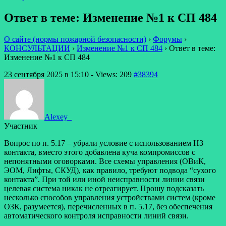
Ответ в теме: Изменение №1 к СП 484
О сайте (нормы пожарной безопасности)
›
Форумы
›
КОНСУЛЬТАЦИИ
›
Изменение №1 к СП 484
›
Ответ в теме:
Изменение №1 к СП 484
23 сентября 2025 в 15:10
- Views: 209
#38394
Alexey_
Участник
Вопрос по п. 5.17 – убрали условие с использованием НЗ
контакта, вместо этого добавлена куча компромиссов с
непонятными оговорками. Все схемы управления (ОВиК,
ЭОМ, Лифты, СКУД), как правило, требуют подвода “сухого
контакта”. При той или иной неисправности линии связи
целевая система никак не отреагирует. Прошу подсказать
несколько способов управления устройствами систем (кроме
ОЗК, разумеется), перечисленных в п. 5.17, без обеспечения
автоматического контроля исправности линий связи.