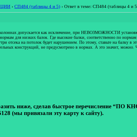
АЦИИ
›
СП484 (таблицы 4 и 5)
›
Ответ в теме: СП484 (таблицы 4 и 5
 и колоннах допускается как исключение, при НЕВОЗМОЖНОСТИ установк
о нормам для низких балок. Где высокие балки, соответственно по нормам
три отсека на потолок будет нарушением. По этому, ставьте на балку в 
ельных конструкций, не предусмотрено в нормах. А это значит, можно. 
ь ниже, сделав быстрое перечисление “ПО КНОП
128 (мы привязали эту карту к сайту).