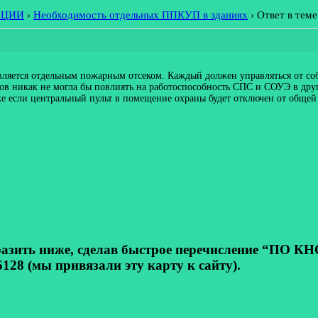
АЦИИ
›
Необходимость отдельных ППКУП в зданиях
›
Ответ в тем
вляется отдельным пожарным отсеком. Каждый должен управляться от со
ков никак не могла бы повлиять на работоспособность СПС и СОУЭ в д
 если центральный пульт в помещение охраны будет отключен от общей 
ь ниже, сделав быстрое перечисление “ПО КНОП
128 (мы привязали эту карту к сайту).