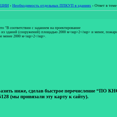
АЦИИ
›
Необходимость отдельных ППКУП в зданиях
›
Ответ в тем
что “В соответствии с заданием на проектирование
из зданий (сооружений) площадью 2000 м<sup>2</sup> и менее, пожарн
ме менее 2000 м<sup>2</sup>.
ь ниже, сделав быстрое перечисление “ПО КНОП
128 (мы привязали эту карту к сайту).