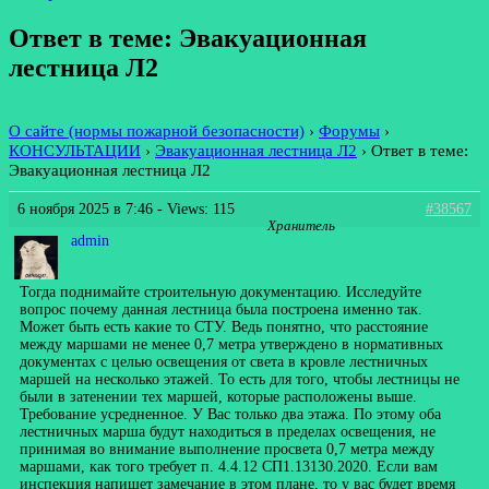
Ответ в теме: Эвакуационная
лестница Л2
О сайте (нормы пожарной безопасности)
›
Форумы
›
КОНСУЛЬТАЦИИ
›
Эвакуационная лестница Л2
›
Ответ в теме:
Эвакуационная лестница Л2
6 ноября 2025 в 7:46
- Views: 115
#38567
Хранитель
admin
Тогда поднимайте строительную документацию. Исследуйте
вопрос почему данная лестница была построена именно так.
Может быть есть какие то СТУ. Ведь понятно, что расстояние
между маршами не менее 0,7 метра утверждено в нормативных
документах с целью освещения от света в кровле лестничных
маршей на несколько этажей. То есть для того, чтобы лестницы не
были в затенении тех маршей, которые расположены выше.
Требование усредненное. У Вас только два этажа. По этому оба
лестничных марша будут находиться в пределах освещения, не
принимая во внимание выполнение просвета 0,7 метра между
маршами, как того требует п. 4.4.12 СП1.13130.2020. Если вам
инспекция напишет замечание в этом плане, то у вас будет время