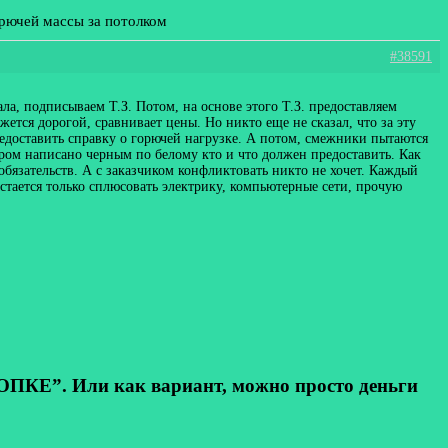
орючей массы за потолком
#38591
ла, подписываем Т.З. Потом, на основе этого Т.З. предоставляем
ется дорогой, сравнивает цены. Но никто еще не сказал, что за эту
 предоставить справку о горючей нагрузке. А потом, смежники пытаются
ором написано черным по белому кто и что должен предоставить. Как
обязательств. А с заказчиком конфликтовать никто не хочет. Каждый
Остается только сплюсовать электрику, компьютерные сети, прочую
КЕ”. Или как вариант, можно просто деньги