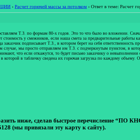
АЦИИ
›
Расчет горючей массы за потолком
›
Ответ в теме: Расчет г
тавляем Т.З. по формам 80-х годов. Это то что было во вложении. Снача
т стоимость у смежников, если наша смета за предварительные работы каж
огда заказчик подписывает Т.З., в котором берет на себя ответственность
ом случае, мы просто отправляем им Т.З. с подчеркнутым пунктом, в кот
нимают, что если откажутся, то будет письмо заказчику о невыполнении 
 в которой в табличку сведена их горючая загрузка по каждому объему. 
ь ниже, сделав быстрое перечисление “ПО КНОП
128 (мы привязали эту карту к сайту).