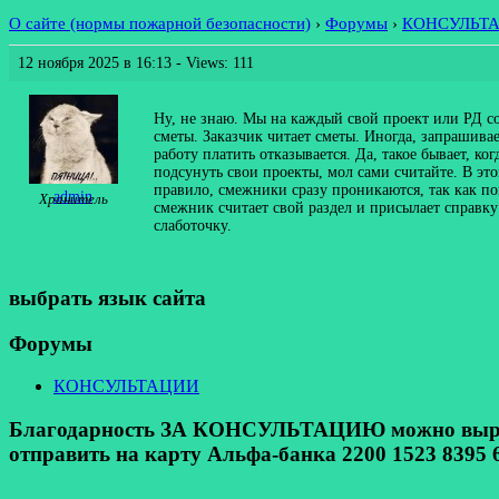
О сайте (нормы пожарной безопасности)
›
Форумы
›
КОНСУЛЬТ
12 ноября 2025 в 16:13
- Views: 111
Ну, не знаю. Мы на каждый свой проект или РД сос
сметы. Заказчик читает сметы. Иногда, запрашивае
работу платить отказывается. Да, такое бывает, к
подсунуть свои проекты, мол сами считайте. В эт
правило, смежники сразу проникаются, так как по
admin
Хранитель
смежник считает свой раздел и присылает справку
слаботочку.
выбрать язык сайта
Форумы
КОНСУЛЬТАЦИИ
Благодарность ЗА КОНСУЛЬТАЦИЮ можно выразит
отправить на карту Альфа-банка 2200 1523 8395 6