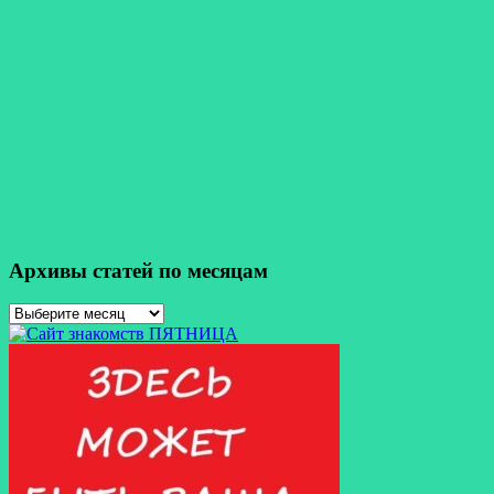
Архивы статей по месяцам
Архивы
статей
по
месяцам