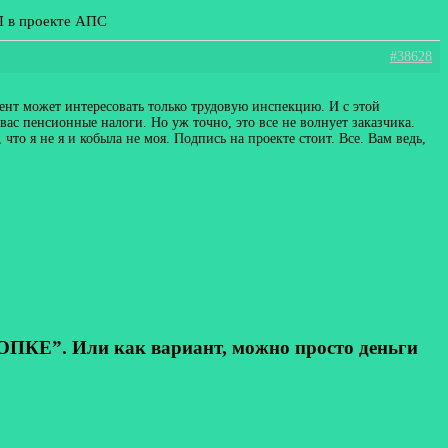
П в проекте АПС
#38628
ент может интересовать только трудовую инспекцию. И с этой
вас пенсионные налоги. Но уж точно, это все не волнует заказчика.
о я не я и кобыла не моя. Подпись на проекте стоит. Все. Вам ведь,
КЕ”. Или как вариант, можно просто деньги