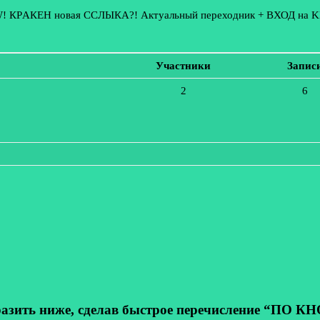
W! КРAКЕН новая CСЛЫКА?! Актуальный переходник + ВХОД на 
Участники
Запис
2
6
ь ниже, сделав быстрое перечисление “ПО КНОП