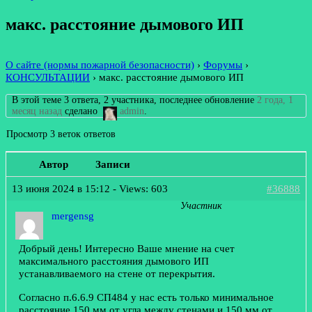
макс. расстояние дымового ИП
О сайте (нормы пожарной безопасности)
›
Форумы
›
КОНСУЛЬТАЦИИ
›
макс. расстояние дымового ИП
В этой теме 3 ответа, 2 участника, последнее обновление
2 года, 1
месяц назад
сделано
admin
.
Просмотр 3 веток ответов
Автор
Записи
13 июня 2024 в 15:12
- Views: 603
#36888
Участник
mergensg
Добрый день! Интересно Ваше мнение на счет
максимального расстояния дымового ИП
устанавливаемого на стене от перекрытия.
Согласно п.6.6.9 СП484 у нас есть только минимальное
расстояние 150 мм от угла между стенами и 150 мм от