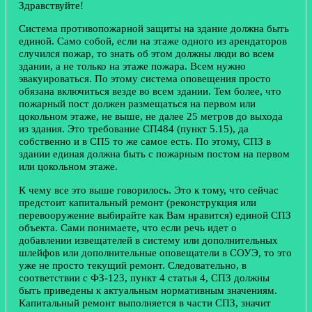
Здравствуйте!
Система противопожарной защиты на здание должна быть
единой. Само собой, если на этаже одного из арендаторов
случился пожар, то знать об этом должны люди во всем
здании, а не только на этаже пожара. Всем нужно
эвакуироваться. По этому система оповещения просто
обязана включиться везде во всем здании. Тем более, что
пожарный пост должен размещаться на первом или
цокольном этаже, не выше, не далее 25 метров до выхода
из здания. Это требование СП484 (пункт 5.15), да
собственно и в СП5 то же самое есть. По этому, СПЗ в
здании единая должна быть с пожарным постом на первом
или цокольном этаже.
К чему все это выше говорилось. Это к тому, что сейчас
предстоит капитальный ремонт (реконструкция или
перевооружение выбирайте как Вам нравится) единой СПЗ
объекта. Сами понимаете, что если речь идет о
добавлении извещателей в систему или дополнительных
шлейфов или дополнительные оповещатели в СОУЭ, то это
уже не просто текущий ремонт. Следовательно, в
соответствии с ФЗ-123, пункт 4 статья 4, СПЗ должны
быть приведены к актуальным нормативным значениям.
Капитальный ремонт выполняется в части СПЗ, значит