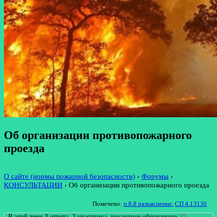
Об организации противопожарного
проезда
О сайте (нормы пожарной безопасности)
›
Форумы
›
КОНСУЛЬТАЦИИ
›
Об организации противопожарного проезда
Помечено:
п.8.8 разъяснение
,
СП 4.13130
В этой теме 3 ответа, 2 участника, последнее обновление
10