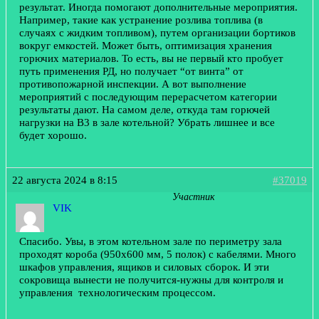
результат. Иногда помогают дополнительные мероприятия.
Например, такие как устранение розлива топлива (в
случаях с жидким топливом), путем организации бортиков
вокруг емкостей. Может быть, оптимизация хранения
горючих материалов. То есть, вы не первый кто пробует
путь применения РД, но получает “от винта” от
противопожарной инспекции. А вот выполнение
мероприятий с последующим перерасчетом категории
результаты дают. На самом деле, откуда там горючей
нагрузки на В3 в зале котельной? Убрать лишнее и все
будет хорошо.
22 августа 2024 в 8:15
#37019
Участник
VIK
Спасибо. Увы, в этом котельном зале по периметру зала
проходят короба (950х600 мм, 5 полок) с кабелями. Много
шкафов управления, ящиков и силовых сборок. И эти
сокровища вынести не получится-нужны для контроля и
управления технологическим процессом.