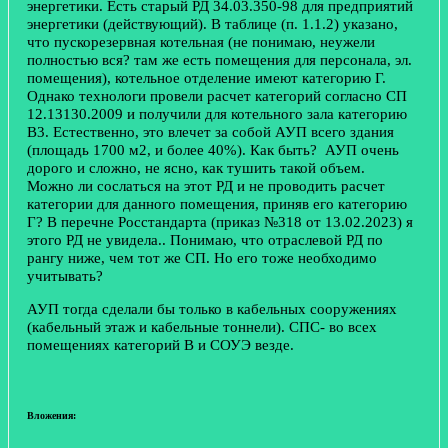
энергетики. Есть старый РД 34.03.350-98 для предприятий
энергетики (действующий). В таблице (п. 1.1.2) указано,
что пускорезервная котельная (не понимаю, неужели
полностью вся? там же есть помещения для персонала, эл.
помещения), котельное отделение имеют категорию Г.
Однако технологи провели расчет категорий согласно СП
12.13130.2009 и получили для котельного зала категорию
В3. Естественно, это влечет за собой АУП всего здания
(площадь 1700 м2, и более 40%). Как быть? АУП очень
дорого и сложно, не ясно, как тушить такой объем.
Можно ли сослаться на этот РД и не проводить расчет
категории для данного помещения, приняв его категорию
Г? В перечне Росстандарта (приказ №318 от 13.02.2023) я
этого РД не увидела.. Понимаю, что отраслевой РД по
рангу ниже, чем тот же СП. Но его тоже необходимо
учитывать?
АУП тогда сделали бы только в кабельных сооружениях
(кабельный этаж и кабельные тоннели). СПС- во всех
помещениях категорий В и СОУЭ везде.
Вложения: