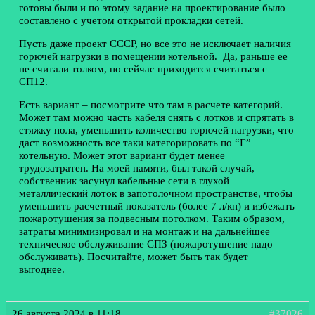
готовы были и по этому задание на проектирование было
составлено с учетом открытой прокладки сетей.
Пусть даже проект СССР, но все это не исключает наличия
горючей нагрузки в помещении котельной. Да, раньше ее
не считали толком, но сейчас приходится считаться с
СП12.
Есть вариант – посмотрите что там в расчете категорий.
Может там можно часть кабеля снять с лотков и спрятать в
стяжку пола, уменьшить количество горючей нагрузки, что
даст возможность все таки категорировать по “Г”
котельную. Может этот вариант будет менее
трудозатратен. На моей памяти, был такой случай,
собственник засунул кабельные сети в глухой
металлический лоток в запотолочном пространстве, чтобы
уменьшить расчетный показатель (более 7 л/кп) и избежать
пожаротушения за подвесным потолком. Таким образом,
затраты минимизировал и на монтаж и на дальнейшее
техническое обслуживание СПЗ (пожаротушение надо
обслуживать). Посчитайте, может быть так будет
выгоднее.
26 августа 2024 в 11:18
#37026