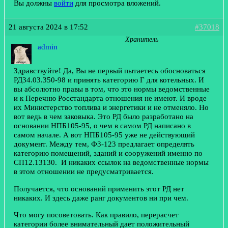
Вы должны
войти
для просмотра вложений.
21 августа 2024 в 17:52
#37018
Хранитель
admin
Здравствуйте! Да, Вы не первый пытаетесь обосноваться
РД34.03.350-98 и принять категорию Г для котельных. И
вы абсолютно правы в том, что это нормы ведомственные
и к Перечню Росстандарта отношения не имеют. И вроде
их Министерство топлива и энергетики и не отменяло. Но
вот ведь в чем заковыка. Это РД было разработано на
основании НПБ105-95, о чем в самом РД написано в
самом начале. А вот НПБ105-95 уже не действующий
документ. Между тем, ФЗ-123 предлагает определять
категорию помещений, зданий и сооружений именно по
СП12.13130. И никаких ссылок на ведомственные нормы
в этом отношении не предусматривается.
Получается, что оснований применить этот РД нет
никаких. И здесь даже ранг документов ни при чем.
Что могу посоветовать. Как правило, перерасчет
категории более внимательный дает положительный