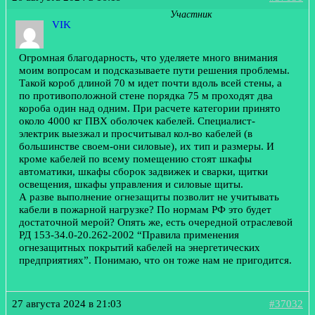
Участник
VIK
Огромная благодарность, что уделяете много внимания
моим вопросам и подсказываете пути решения проблемы.
Такой короб длиной 70 м идет почти вдоль всей стены, а
по противоположной стене порядка 75 м проходят два
короба один над одним. При расчете категории принято
около 4000 кг ПВХ оболочек кабелей. Специалист-
электрик выезжал и просчитывал кол-во кабелей (в
большинстве своем-они силовые), их тип и размеры. И
кроме кабелей по всему помещению стоят шкафы
автоматики, шкафы сборок задвижек и сварки, щитки
освещения, шкафы управления и силовые щиты.
А разве выполнение огнезащиты позволит не учитывать
кабели в пожарной нагрузке? По нормам РФ это будет
достаточной мерой? Опять же, есть очередной отраслевой
РД 153-34.0-20.262-2002 “Правила применения
огнезащитных покрытий кабелей на энергетических
предприятиях”. Понимаю, что он тоже нам не пригодится.
27 августа 2024 в 21:03
#37032