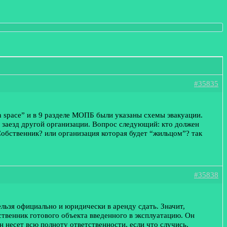
#35835
n space” и в 9 разделе МОПБ были указаны схемы эвакуации.
од заезд другой организации. Вопрос следующий: кто должен
обственник? или организация которая будет “жильцом”? так
#35838
ельзя официально и юридически в аренду сдать. Значит,
ственник готового объекта введенного в эксплуатацию. Он
 несет всю полноту ответственности, если что случись,