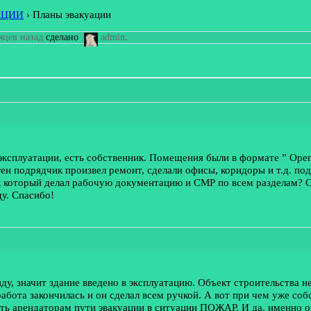
АЦИИ
›
Планы эвакуации
сяцев назад
сделано
admin
.
 эксплуатации, есть собственник. Помещения были в формате ” Ope
 ген подрядчик произвел ремонт, сделали офисы, коридоры и т.д. п
к который делал рабочую документацию и СМР по всем разделам? С
у. Спасибо!
нду, значит здание введено в эксплуатацию. Объект строительства н
абота закончилась и он сделал всем ручкой. А вот при чем уже соб
ть арендаторам пути эвакуации в ситуации ПОЖАР. И да, именно он