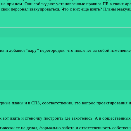
е не при чем. Они соблюдают установленные правила ПБ в своих а
 свой персонал эвакуироваться. Что с них еще взять? Планы эвакуа
ния и добавил “пару” перегородок, что повлечет за собой изменени
турные планы и в СПЗ, соответственно, это вопрос проектирования 
к вот взять и стеночку построить где захотелось. А в общественны
тически ее не делал, формально забота и ответственность собстве