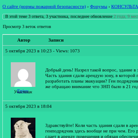
О сайте (нормы пожарной безопасности)
›
Форумы
›
КОНСУЛЬТ
В этой теме 3 ответа, 3 участника, последнее обновление
2 года, 9 ме
Просмотр 3 веток ответов
Автор
Записи
5 октября 2023 в 10:23
- Views: 1073
Добрый день! Назрел такой вопрос, здание в
Часть здания сдали арендую зону, в которой
разработать планы эвакуации? Ген подрядчи
же обращаю внимание что ЗНП было в 21 год
Enjoy
Участник
5 октября 2023 в 18:04
Здравствуйте! Коли часть здания сдали в аре
генподрядчик здесь вообще не при чем. Его р
сдает в аренду помещения и обязан обеспечи