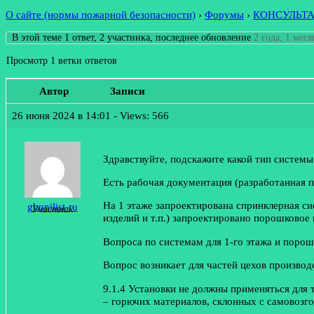
О сайте (нормы пожарной безопасности)
›
Форумы
›
КОНСУЛЬТ
В этой теме 1 ответ, 2 участника, последнее обновление
2 года, 1 меся
Просмотр 1 ветки ответов
Автор
Записи
26 июня 2024 в 14:01
- Views: 566
Здравствуйте, подскажите какой тип систем
Есть рабочая документация (разработанная 
На 1 этаже запроектирована спринклерная си
ghonilist-ru
Участник
изделий и т.п.) запроектировано порошково
Вопроса по системам для 1-го этажа и порошк
Вопрос возникает для частей цехов производ
9.1.4 Установки не должны применяться для
– горючих материалов, склонных с самовозго