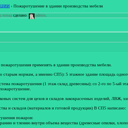
АЦИИ
›
Пожаротушение в здании производства мебели
ц назад
сделано
admin
.
ы пожаротушения применять в здании производства мебели.
по старым нормам, а именно СП5): 5 этажное здание площадь одно
стема пожаротушения (1 этаж склад древесины); со 2-го по 5-ый эт
е пожаротушение.
овых систем для цехов и складов лакокрасочных изделий, ЛВЖ, хими
ства и складов (материалов и готовой продукции) В СП5 написано:
 тушения пожаров:
ранию и тлению внутри объема вещества (древесные опилки, хлопок,