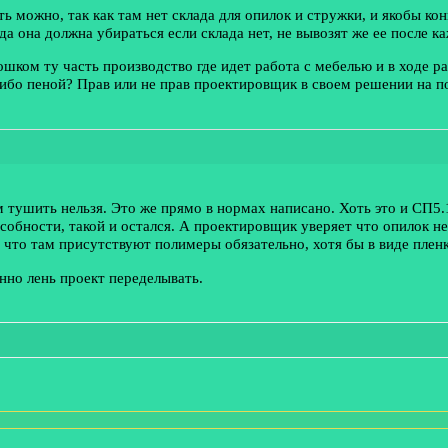
 можно, так как там нет склада для опилок и стружки, и якобы ко
уда она должна убираться если склада нет, не вывозят же ее после 
ошком ту часть производство где идет работа с мебелью и в ходе р
ибо пеной? Прав или не прав проектировщик в своем решении на 
м тушить нельзя. Это же прямо в нормах написано. Хоть это и СП
обности, такой и остался. А проектировщик уверяет что опилок нет
 что там присутствуют полимеры обязательно, хотя бы в виде пленк
нно лень проект переделывать.