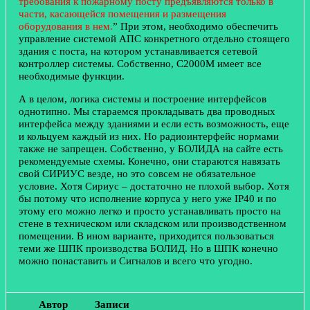
требования к пожарному посту предъявляются только в
части, касающейся помещения и размещения
оборудования в нем.
” При этом, необходимо обеспечить
управление системой АПС конкретного отдельно стоящего
здания с поста, на котором устанавливается сетевой
контроллер системы. Собственно, С2000М имеет все
необходимые функции.
А в целом, логика системы и построение интерфейсов
однотипно. Мы стараемся прокладывать два проводных
интерфейса между зданиями и если есть возможность, еще
и кольцуем каждый из них. Но радиоинтерфейс нормами
также не запрещен. Собственно, у БОЛИДА на сайте есть
рекомендуемые схемы. Конечно, они стараются навязать
свой СИРИУС везде, но это совсем не обязательное
условие. Хотя Сириус – достаточно не плохой выбор. Хотя
бы потому что исполнение корпуса у него уже IP40 и по
этому его можно легко и просто устанавливать просто на
стене в техническом или складском или производственном
помещении. В ином варианте, приходится пользоваться
теми же ШПК производства БОЛИД. Но в ШПК конечно
можно понаставить и Сигналов и всего что угодно.
Автор
Записи