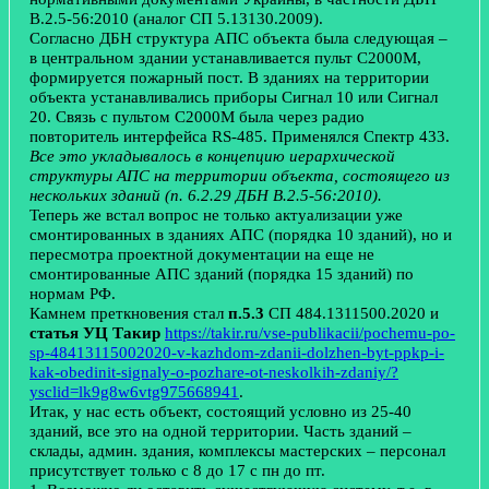
В.2.5-56:2010 (аналог СП 5.13130.2009).
Согласно ДБН структура АПС объекта была следующая –
в центральном здании устанавливается пульт С2000М,
формируется пожарный пост. В зданиях на территории
объекта устанавливались приборы Сигнал 10 или Сигнал
20. Связь с пультом С2000М была через радио
повторитель интерфейса RS-485. Применялся Спектр 433.
Все это укладывалось в концепцию иерархической
структуры АПС на территории объекта, состоящего из
нескольких зданий (п. 6.2.29 ДБН В.2.5-56:2010).
Теперь же встал вопрос не только актуализации уже
смонтированных в зданиях АПС (порядка 10 зданий), но и
пересмотра проектной документации на еще не
смонтированные АПС зданий (порядка 15 зданий) по
нормам РФ.
Камнем преткновения стал
п.5.3
СП 484.1311500.2020 и
статья УЦ Такир
https://takir.ru/vse-publikacii/pochemu-po-
sp-48413115002020-v-kazhdom-zdanii-dolzhen-byt-ppkp-i-
kak-obedinit-signaly-o-pozhare-ot-neskolkih-zdaniy/?
ysclid=lk9g8w6vtg975668941
.
Итак, у нас есть объект, состоящий условно из 25-40
зданий, все это на одной территории. Часть зданий –
склады, админ. здания, комплексы мастерских – персонал
присутствует только с 8 до 17 с пн до пт.