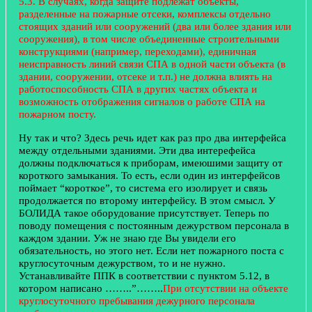
5.3. В случаях, когда защите подлежат объекты,
разделенные на пожарные отсеки, комплексы отдельно
стоящих зданий или сооружений (два или более здания или
сооружения), в том числе объединенные строительными
конструкциями (например, переходами), единичная
неисправность линий связи СПА в одной части объекта (в
здании, сооружении, отсеке и т.п.) не должна влиять на
работоспособность СПА в других частях объекта и
возможность отображения сигналов о работе СПА на
пожарном посту.
Ну так и что? Здесь речь идет как раз про два интерфейса
между отдельными зданиями. Эти два интерефейса
должны подключаться к приборам, имеюшими защиту от
короткого замыкания. То есть, если один из интерфейсов
поймает “короткое”, то система его изолирует и связь
продолжается по второму интерфейсу. В этом смысл. У
БОЛИДА такое оборудование присутствует. Теперь по
поводу помещения с постоянным дежурством персонала в
каждом здании. Уж не знаю где Вы увидели его
обязательность, но этого нет. Если нет пожарного поста с
круглосуточным дежурством, то и не нужно.
Устанавливайте ППК в соответствии с пунктом 5.12, в
котором написано ……..”……..
При отсутствии на объекте
круглосуточного пребывания дежурного персонала