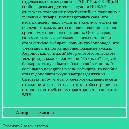
отдельным, соответствовать ГОСТ (см. СП485). И
вообще, рекомендуется в ситуации ПОЖАР
отключать сторонних потребителей, не связанных с
тушением пожара. Вот представьте себе, что
начался пожар, надо тушить, а какой-то чудень на
последних этажах мыться пошел или бриться или
срочно ему приперло на горшок. Открыл кран,
включилась повысительная насосная станция и
стала активно выбирать воду из трубопровода, что
уменьшило напор на противопожарные нужды.
Хорошо, как считаете? Вот для этого, контактом
электрозадвижки в положении “Открыто” следует
блокировать пуск бытовой насосной станции. А
если напор находится в зоне дефицита, то вообще,
ставят дополнительную электрозадвижку на
бытовую трубу, чтобы отсечь хозяйственную сеть
от водопитателя. Это для того, чтобы ограничить
стороннее потребление, гарантировать напор для
ВПВ.
Автор
Записи
Просмотр 2 веток ответов