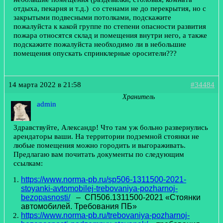
отдыха, пекарня и т.д.) со стенами не до перекрытия, но с
закрытыми подвесными потолками, подскажите
пожалуйста к какой группе по степени опасности развития
пожара относятся склад и помещения внутри него, а также
подскажите пожалуйста необходимо ли в небольшие
помещения опускать спринклерные оросители???
14 марта 2022 в 21:58
#34484
Хранитель
admin
Здравствуйте, Александр! Что там уж больно развернулись
арендаторы ваши. На территории подземной стоянки не
любые помещения можно городить и выгораживать.
Предлагаю вам почитать документы по следующим
ссылкам:
https://www.norma-pb.ru/sp506-1311500-2021-
stoyanki-avtomobilej-trebovaniya-pozharnoj-
bezopasnosti/
– СП506.1311500-2021 «Стоянки
автомобилей. Требования ПБ»
h
ttps://www.norma-pb.ru/trebovaniya-pozharnoj-