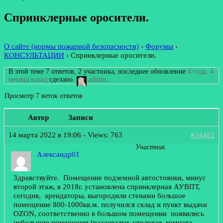
Спринклерные оросители.
О сайте (нормы пожарной безопасности)
›
Форумы
›
КОНСУЛЬТАЦИИ
›
Спринклерные оросители.
В этой теме 7 ответов, 2 участника, последнее обновление
4 года, 4
месяца назад
сделано
admin
.
Просмотр 7 веток ответов
Автор
Записи
14 марта 2022 в 19:06
- Views: 763
#34481
Участник
Александр01
Здравствуйте. Помещение подземной автостоянки, минус
второй этаж, в 2018г. установлена спринклерная АУВПТ,
сегодня, арендаторы, выгородили стенами большое
помещение 800-1000кв.м. получился склад и пункт выдачи
OZON, соответственно в большом помещении появились
небольшие помещения (раздевалки, столовая, комната