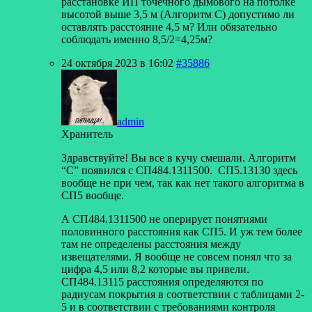
расстановке ИП точечного дымового на потолке
высотой выше 3,5 м (Алгоритм С) допустимо ли
оставлять расстояние 4,5 м? Или обязательно
соблюдать именно 8,5/2=4,25м?
24 октября 2023 в 16:02
#35886
admin
Хранитель
Здравствуйте! Вы все в кучу смешали. Алгоритм
“С” появился с СП484.1311500. СП5.13130 здесь
вообще не при чем, так как нет такого алгоритма в
СП5 вообще.
А СП484.1311500 не оперирует понятиями
половинного расстояния как СП5. И уж тем более
там не определены расстояния между
извещателями. Я вообще не совсем понял что за
цифра 4,5 или 8,2 которые вы привели.
СП484.13115 расстояния определяются по
радиусам покрытия в соответствии с таблицами 2-
5 и в соответствии с требованиями контроля