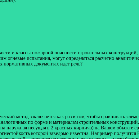
йкости и классы пожарной опасности строительных конструкций
м огневые испытания, могут определяться расчетно-аналитич
их нормативных документах идет речь?
еский метод заключается как раз в том, чтобы сравнивать элем
 аналогичных по форме и материалам строительных конструкций,
на наружная несущая в 2 красных кирпича) на Вашем объекте ср
огнестойкость которой заведомо известна. Например получится Е
 перекрытий – смотрите из чего они у вас сделаны – плита бето