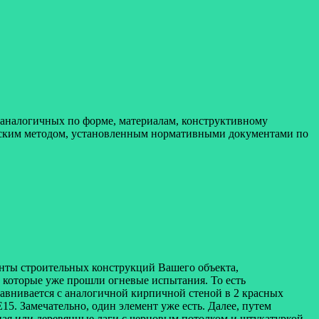
, аналогичных по форме, материалам, конструктивному
еским методом, установленным нормативными документами по
енты строительных конструкций Вашего объекта,
 которые уже прошли огневые испытания. То есть
авнивается с аналогичной кирпичной стеной в 2 красных
15. Замечательно, один элемент уже есть. Далее, путем
нная или деревянные лаги с черновым потолком и штукатуркой.