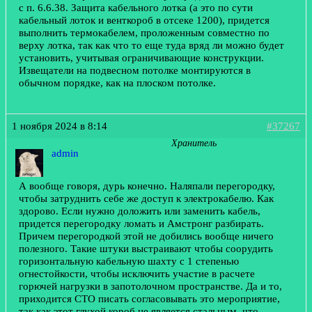
с п. 6.6.38. Защита кабельного лотка (а это по сути
кабельный лоток и венткороб в отсеке 1200), придется
выполнить термокабелем, проложенным совместно по
верху лотка, так как что то еще туда вряд ли можно будет
установить, учитывая ограничивающие конструкции.
Извещатели на подвесном потолке монтируются в
обычном порядке, как на плоском потолке.
1 ноября 2024 в 8:14
#37267
Хранитель
admin
А вообще говоря, дурь конечно. Наляпали перегородку,
чтобы затруднить себе же доступ к электрокабелю. Как
здорово. Если нужно доложить или заменить кабель,
придется перегородку ломать и Амстронг разбирать.
Причем перегородкой этой не добились вообще ничего
полезного. Такие штуки выстраивают чтобы соорудить
горизонтальную кабельную шахту с 1 степенью
огнестойкости, чтобы исключить участие в расчете
горючей нагрузки в запотолочном пространстве. Да и то,
приходится СТО писать согласовывать это мероприятие,
так как этот глухой короб не является стальным, что