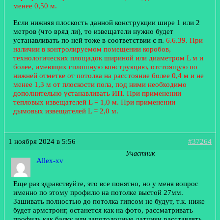
менее 0,50 м.
Если нижняя плоскость данной конструкции шире 1 или 2
метров (что вряд ли), то извещатели нужно будет
устанавливать по ней тоже в соответствии с п.
6.6.39. При
наличии в контролируемом помещении коробов,
технологических площадок шириной или диаметром L м и
более, имеющих сплошную конструкцию, отстоящую по
нижней отметке от потолка на расстояние более 0,4 м и не
менее 1,3 м от плоскости пола, под ними необходимо
дополнительно устанавливать ИП. При применении
тепловых извещателей L = 1,0 м. При применении
дымовых извещателей L = 2,0 м.
1 ноября 2024 в 5:56
#37264
Участник
Allex-xv
Еще раз здравствуйте, это все понятно, но у меня вопрос
именно по этому профилю на потолке выстой 27мм.
Зашивать полностью до потолка гипсом не будут, т.к. ниже
будет армстронг, останется как на фото, рассматривать
профиль как балку или запотолочные датчики расставлять