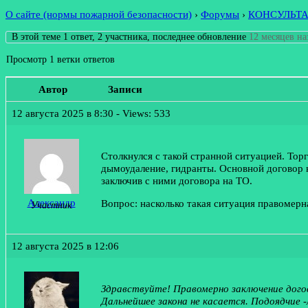
О сайте (нормы пожарной безопасности)
›
Форумы
›
КОНСУЛЬТ
В этой теме 1 ответ, 2 участника, последнее обновление
12 месяцев на
Просмотр 1 ветки ответов
Автор
Записи
12 августа 2025 в 8:30
- Views: 533
Столкнулся с такой странной ситуацией. То
дымоудаление, гидранты. Основной договор 
заключив с ними договора на ТО.
Александр
Вопрос: насколько такая ситуация правомер
Участник
12 августа 2025 в 12:06
Здравствуйте! Правомерно заключение дого
Дальнейшее закона не касается. Подоядчие 