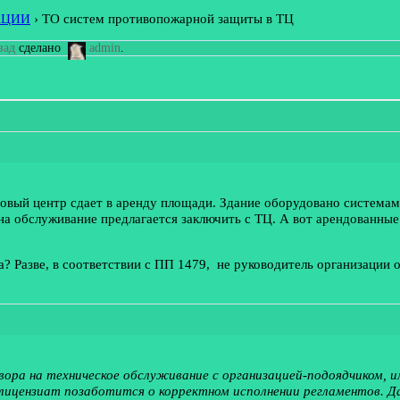
АЦИИ
›
ТО систем противопожарной защиты в ТЦ
зад
сделано
admin
.
рговый центр сдает в аренду площади. Здание оборудовано систем
на обслуживание предлагается заключить с ТЦ. А вот арендованные
на? Разве, в соответствии с ПП 1479, не руководитель организаци
вора на техническое обслуживание с организацией-подоядчиком, 
-лицензиат позаботится о корректном исполнении регламентов. Д