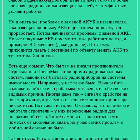
“нежная” радионачинка извещателя требует комфортных
условий работы.
Ну и опять же, проблема с заменой АКУБ в извещателях.
Пка извещатели новые, АКБ еще с горем пополам, год
проработает. Потом начинаются проблемы с заменой АКБ.
Новые покупные АКБ почему то, уже работают не год, а
примерно 4-5 месяцев (даже дорогие). По этому,
приходится лазать с лестницей по объекту менять АКБ то
тут то там. Хлопотно.
Есть еще момент. Что бы там не писали производители
Стрельца или ПоверМакса или прочих радиоканальных
систем, наводки от бытовых радиоприборов на системы
имеют место. Например, у нас такое было. Начали бить
ложняки на объекте – срабатывают извещатели без всяких
видимых причин. Иногда даже так – сигнал о сработке на
пульт приходит, а у самого извещателя индикатор пожара
не светится. Вот такая история. Оказалось, что на объекте
работали строители – у них переносные радции для
оперативной связи. То же самое я слышал от коллег о
помехах от мобильной связи, но у нас самих проблем с
мобильной связью не было.
Так вот суть. Есть такая организация достаточно большая