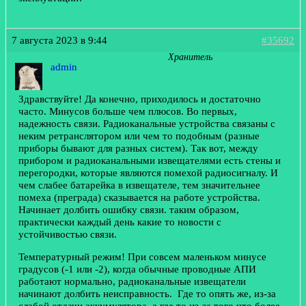
7 августа 2023 в 9:44
#35692
Хранитель
admin
Здравствуйте! Да конечно, приходилось и достаточно
часто. Минусов больше чем плюсов. Во первых,
надежность связи. Радиоканальные устройства связаны с
неким ретранслятором или чем то подобным (разные
приборы бывают для разных систем). Так вот, между
прибором и радиоканальными извещателями есть стены и
перегородки, которые являются помехой радиосигналу. И
чем слабее батарейка в извещателе, тем значительнее
помеха (преграда) сказывается на работе устройства.
Начинает долбить ошибку связи. таким образом,
практически каждый день какие то новости с
устойчивостью связи.
Температурный режим! При совсем маленьком минусе
градусов (-1 или -2), когда обычные проводные АПИ
работают нормально, радиоканальные извещатели
начинают долбить неисправность. Где то опять же, из-за
слабой отдачи аккумулятора, а где то из-за того что более