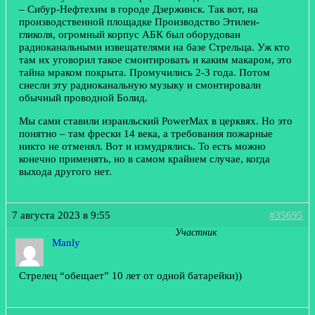
– Сибур-Нефтехим в городе Дзержинск. Так вот, на
производственной площадке Производство Этилен-
гликоля, огромный корпус АБК был оборудован
радиоканальными извещателями на базе Стрельца. Уж кто
там их уговорил такое смонтировать и каким макаром, это
тайна мраком покрыта. Промучились 2-3 года. Потом
снесли эту радиоканальную музыку и смонтировали
обычный проводной Болид.
Мы сами ставили израильский PowerMax в церквях. Но это
понятно – там фрески 14 века, а требования пожарные
никто не отменял. Вот и измудрялись. То есть можно
конечно применять, но в самом крайнем случае, когда
выхода другого нет.
7 августа 2023 в 9:55
#35695
Участник
Manly
Стрелец “обещает” 10 лет от одной батарейки))