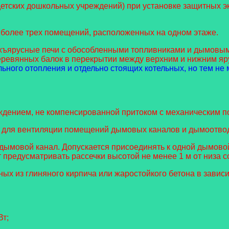
тских дошкольных учреждений) при установке защитных эк
е более трех помещений, расположенных на одном этаже.
ухъярусные печи с обособленными топливниками и дымовым
деревянных балок в перекрытии между верхним и нижним яр
ного отопления и отдельно стоящих котельных, но тем не м
уждением, не компенсированной притоком с механическим 
е для вентиляции помещений дымовых каналов и дымоотво
 дымовой канал. Допускается присоединять к одной дымово
 предусматривать рассечки высотой не менее 1 м от низа с
ых из глиняного кирпича или жаростойкого бетона в завис
Вт;