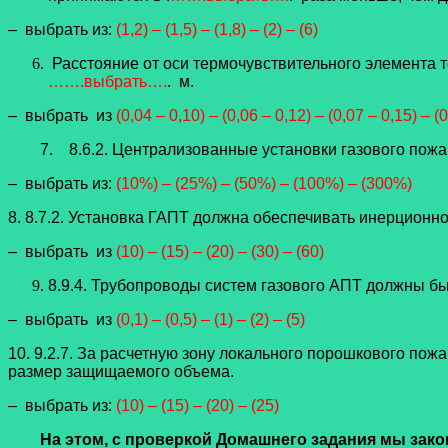
– выбрать из:
(1,2) – (1,5) – (1,8) – (2) – (6)
Расстояние от оси термочувствительного элемента т
…….выбрать….
. м.
– выбрать из
(0,04 – 0,10) – (0,06 – 0,12) – (0,07 – 0,15) – (
7. 8.6.2. Централизованные установки газового пожаро
– выбрать из:
(10%) – (25%) – (50%) – (100%) – (300%)
8. 8.7.2. Установка ГАПТ должна обеспечивать инерционн
– выбрать из
(10) – (15) – (20) – (30) – (60)
8.9.4. Трубопроводы систем газового АПТ должны бы
– выбрать из
(0,1) – (0,5) – (1) – (2) – (5)
10. 9.2.7. За расчетную зону локального порошкового п
размер защищаемого объема.
– выбрать из:
(10) – (15) – (20) – (25)
На этом, с проверкой Домашнего задания мы закон