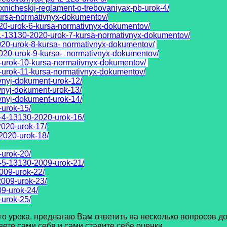
exnicheskij-reglament-o-trebovaniyax-pb-urok-4/
ursa-normativnyx-dokumentov/
020-urok-6-kursa-normativnyx-dokumentov/
1-13130-2020-urok-7-kursa-normativnyx-dokumentov/
020-urok-8-kursa- normativnyx-dokumentov/
020-urok-9-kursa- normativnyx-dokumentov/
0-urok-10-kursa-normativnyx-dokumentov/
0-urok-11-kursa-normativnyx-dokumentov/
vnyj-dokument-urok-12/
vnyj-dokument-urok-13/
vnyj-dokument-urok-14/
-urok-15/
-4-13130-2020-urok-16/
2020-urok-17/
2020-urok-18/
-urok-20/
-5-13130-2009-urok-21/
009-urok-22/
2009-urok-23/
9-urok-24/
-urok-25/
урока, предлагаю Вам ответить на несколько вопросов до
ете сами себя и сами ставите себе оценки.