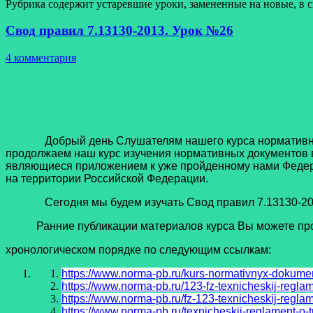
Рубрика содержит устаревшие уроки, замененные на новые, в 
Свод правил 7.13130-2013. Урок №26
4 комментария
Добрый день Слушателям нашего курса нормативных до
продолжаем наш курс изучения нормативных документов в
являющиеся приложением к уже пройденному нами Федер
на территории Российской Федерации.
Сегодня мы будем изучать Свод правил 7.13130-2013 
Ранние публикации материалов курса Вы можете про
хронологическом порядке по следующим ссылкам:
https://www.norma-pb.ru/kurs-normativnyx-dokume
https://www.norma-pb.ru/123-fz-texnicheskij-regla
https://www.norma-pb.ru/fz-123-texnicheskij-regla
https://www.norma-pb.ru/texnicheskij-reglament-o-