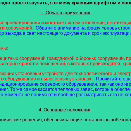
надо просто заучить, я отмечу красным шрифтом и сво
1 . Область применения
и проектировании и монтаже систем отопления, вентиляци
 и сооружений.
Обратите внимание на фразу «вновь строя
о выхода в свет настоящего документа и срок эксплуатации
емы:
защитных сооружений гражданской обороны; сооружений, п
х горных работ и помещений, в которых производятся, хр
щих установок и устройств для технологического и электр
го оборудования и пылесосных установок.
Прочитайте еще 
диционирование серверного оборудования, так как оно игр
енег. То же самое касается тепловых завес, которые обес
о момента не понимают и вообще рассматривать его не хот
4. Основные положения
технические решения, обеспечивающие пожаровзрывобезопа