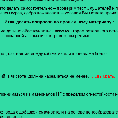
елать самостоятельно – проверим тест Слушателей и по
елем курса, добро пожаловать – условия Вы можете прочита
Итак, десять вопросов по прошедшему материалу :
ме должно обеспечиваться аккумулятором резервного ист
мы пожарной автоматики в тревожном режиме…..
но (расстояние между кабелями или проводами более .
…….
ий (в чистоте) должна назначаться не менее…
….выбрать…
приниматься из материалов НГ с пределом огнестойкости 
тся вода с добавкой смачивателя на основе пенообразоват
для водяных.