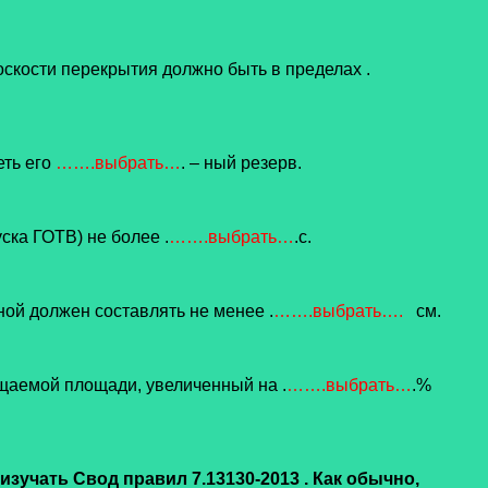
оскости перекрытия должно быть в пределах .
еть его
…….выбрать…
. – ный резерв.
ска ГОТВ) не более .
…….выбрать…
.с.
ой должен составлять не менее .
…….выбрать….
см.
щаемой площади, увеличенный на .
…….выбрать…
.%
зучать Свод правил 7.13130-2013 . Как обычно,