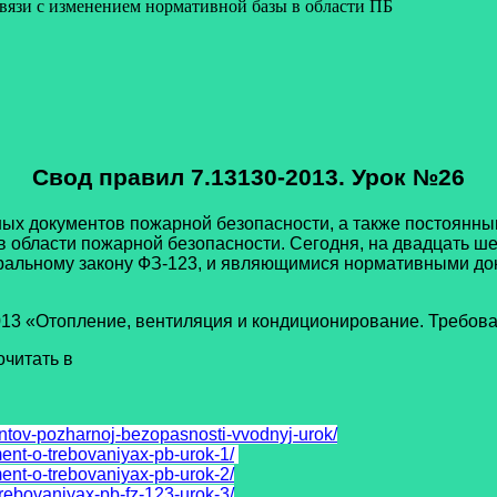
связи с изменением нормативной базы в области ПБ
Свод правил 7.13130-2013. Урок №26
кументов пожарной безопасности, а также постоянным Ч
 области пожарной безопасности. Сегодня, на двадцать ше
альному закону ФЗ-123, и являющимися нормативными док
«Отопление, вентиляция и кондиционирование. Требован
читать в
ntov-pozharnoj-bezopasnosti-vvodnyj-urok/
ment-o-trebovaniyax-pb-urok-1/
ment-o-trebovaniyax-pb-urok-2/
trebovaniyax-pb-fz-123-urok-3/