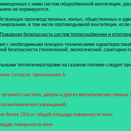
 совмещенных с ними систем общеобменной вентиляции, ур
аниях не нормируются.
ействующих производственных, жилых, общественных и адм
онирования, в том числе противодымной вентиляции, если
 Пожарная безопасность систем теплоснабжения и отопле
ния с необходимыми пожарно-техническими характеристика
 безопасности (техногенной, экологической, санитарно-ги
.
ьными теплогенераторами на газовом топливе следует прим
аниях согласно приложению А.
 чугунного настила, дверок и других металлических печных
-поликлинических учреждений;
 не более 15% от общей площади поверхности печи;
ощади поверхности печи.