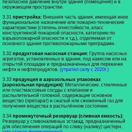
безопасное давление внутри здания (помещения) и в
окружающем пространстве.
3.31
пристройка:
Внешняя часть здания, имеющая иное
функциональное назначение или пожарно-технические
характеристики (степень огнестойкости, класс
конструктивной пожарной опасности, категорию по
взрывопожарной опасности и т.д.), отделяемая от
основного здания противопожарными преградами.
3.32
продуктовая насосная станция:
Группа насосных
агрегатов, установленных в здании, под навесом или на
открытой площадке и предназначенных для перекачки
нефти и нефтепродуктов.
(утратил силу с 2020г.)
3.33
продукция в аэрозольных упаковках
(аэрозольная продукция):
Металлические, стеклянные
или пластмассовые сосуды с клапаном и
распылительной головкой, содержащие основное
вещество (препарат) и сжатый или сжиженный газ для
получения вещества в распылённом состоянии.
3.34
промежуточный резервуар (сливная емкость):
Резервуар у сливоналивных эстакад, предназначенный
для обеспечения операций по сливу (наливу) цистерн.
(это старая формулировка)