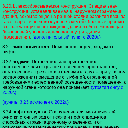
3.20.1 легкосбрасываемая конструкция: Специальная
конструкция, устанавливаемая в наружном ограждении
здания, вскрывающая на ранней стадии развития взрыва
газо-, паро-, и пылевоздушных смесей сбросные проемы
в ограждающих конструкциях здания и обеспечивающая
безопасный уровень давления внутри здания
(помещения)
.
(дополнительный пункт с 2020г.)
3.21
лифтовый холл:
Помещение перед входами в
лифты.
3.22
лоджия:
Встроенное или пристроенное,
остекленное или открытое во внешнее пространство,
огражденное с трех сторон стенами (с двух – при угловом
расположении) помещение с глубиной, ограниченной
требованиями естественной освещенности помещения, к
наружной стене которого она примыкает.
(утратил силу с
2020г.)
(пункты 3.23 исключен с 2022г.)
3.24
нефтеловушка:
Сооружение для механической
очистки сточных вод от нефти и нефтепродуктов,
способных к гравитационному отделению, и от
осаждающихся механических примесей и взвешенных