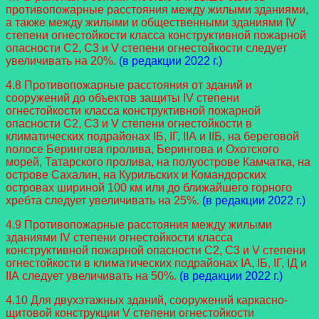
противопожарные расстояния между жилыми зданиями,
а также между жилыми и общественными зданиями IV
степени огнестойкости класса конструктивной пожарной
опасности С2, С3 и V степени огнестойкости следует
увеличивать на 20%.
(в редакции 2022 г.)
4.8 Противопожарные расстояния от зданий и
сооружений до объектов защиты IV степени
огнестойкости класса конструктивной пожарной
опасности С2, С3 и V степени огнестойкости в
климатических подрайонах IБ, IГ, IIА и IIБ, на береговой
полосе Берингова пролива, Берингова и Охотского
морей, Татарского пролива, на полуострове Камчатка, на
острове Сахалин, на Курильских и Командорских
островах шириной 100 км или до ближайшего горного
хребта следует увеличивать на 25%.
(в редакции 2022 г.)
4.9 Противопожарные расстояния между жилыми
зданиями IV степени огнестойкости класса
конструктивной пожарной опасности С2, С3 и V степени
огнестойкости в климатических подрайонах IA, IБ, IГ, IД и
IIА следует увеличивать на 50%.
(в редакции 2022 г.)
4.10 Для двухэтажных зданий, сооружений каркасно-
щитовой конструкции V степени огнестойкости