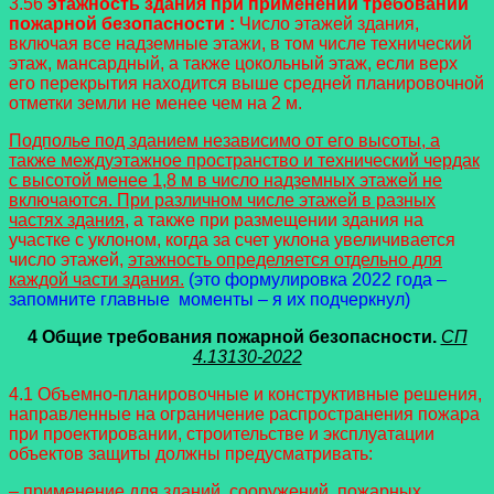
3.56
этажность здания при применении требований
пожарной безопасности :
Число этажей здания,
включая все надземные этажи, в том числе технический
этаж, мансардный, а также цокольный этаж, если верх
его перекрытия находится выше средней планировочной
отметки земли не менее чем на 2 м.
Подполье под зданием независимо от его высоты, а
также междуэтажное пространство и технический чердак
с высотой менее 1,8 м в число надземных этажей не
включаются. При различном числе этажей в разных
частях здания
, а также при размещении здания на
участке с уклоном, когда за счет уклона увеличивается
число этажей,
этажность определяется отдельно для
каждой части здания.
(это формулировка 2022 года –
запомните главные моменты – я их подчеркнул)
4 Общие требования пожарной безопасности.
СП
4.13130-2022
4.1 Объемно-планировочные и конструктивные решения,
направленные на ограничение распространения пожара
при проектировании, строительстве и эксплуатации
объектов защиты должны предусматривать:
– применение для зданий, сооружений, пожарных