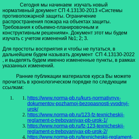
Сегодня мы начинаем изучать новый
нормативный документ СП 4.13130-2013 «Системы
противопожарной защиты. Ограничение
распространения пожара на объектах защиты.
Требования к объемно-планировочным и
конструктивным решениям». Документ этот мы будем
изучать с учетом изменений №1; 2; 3.
Для простоты восприятия и чтобы не путаться, в
дальнейшем будем называть документ СП 4.13130-2022
, и выделять будем именно измененные пункты, в рамках
указанных изменений.
Ранние публикации материалов курса Вы можете
прочитать в хронологическом порядке по следующим
ссылкам:
https://www.norma-pb.ru/kurs-normativnyx-
dokumentov-pozharnoj-bezopasnosti-vvodnyj-
urok/
https://www.norma-pb.ru/123-fz-texnicheskij-
reglament-o-trebovaniyax-pb-urok-1/
https://www.norma-pb.ru/fz-123-texnicheskij-
reglament-o-trebovaniyax-pb-urok-2/
https://www.norma-pb.ru/texnicheskij-reglament-