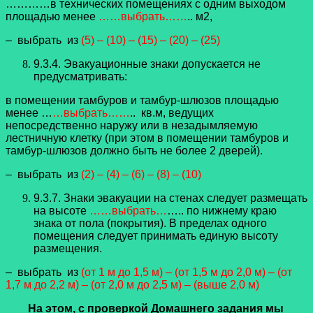
…………в технических помещениях с одним выходом
площадью менее
……выбрать……
.. м2,
– выбрать из
(5) – (10) – (15) – (20) – (25)
9.3.4. Эвакуационные знаки допускается не
предусматривать:
в помещении тамбуров и тамбур-шлюзов площадью
менее …
…выбрать……
.. кв.м, ведущих
непосредственно наружу или в незадымляемую
лестничную клетку (при этом в помещении тамбуров и
тамбур-шлюзов должно быть не более 2 дверей).
– выбрать из
(2) – (4) – (6) – (8) – (10)
9.3.7. Знаки эвакуации на стенах следует размещать
на высоте
……выбрать…
….. по нижнему краю
знака от пола (покрытия). В пределах одного
помещения следует принимать единую высоту
размещения.
– выбрать из
(от 1 м до 1,5 м) – (от 1,5 м до 2,0 м) – (от
1,7 м до 2,2 м) – (от 2,0 м до 2,5 м) – (выше 2,0 м)
На этом, с проверкой Домашнего задания мы