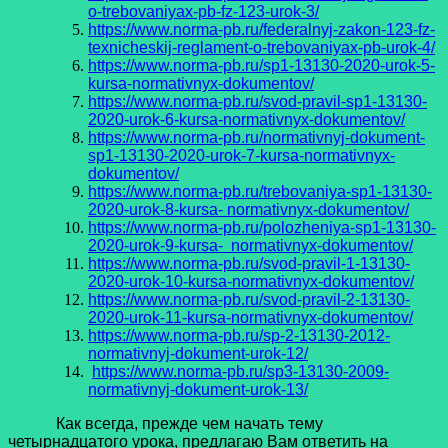
o-trebovaniyax-pb-fz-123-urok-3/
https://www.norma-pb.ru/federalnyj-zakon-123-fz-
texnicheskij-reglament-o-trebovaniyax-pb-urok-4/
https://www.norma-pb.ru/sp1-13130-2020-urok-5-
kursa-normativnyx-dokumentov/
https://www.norma-pb.ru/svod-pravil-sp1-13130-
2020-urok-6-kursa-normativnyx-dokumentov/
https://www.norma-pb.ru/normativnyj-dokument-
sp1-13130-2020-urok-7-kursa-normativnyx-
dokumentov/
https://www.norma-pb.ru/trebovaniya-sp1-13130-
2020-urok-8-kursa- normativnyx-dokumentov/
https://www.norma-pb.ru/polozheniya-sp1-13130-
2020-urok-9-kursa- normativnyx-dokumentov/
https://www.norma-pb.ru/svod-pravil-1-13130-
2020-urok-10-kursa-normativnyx-dokumentov/
https://www.norma-pb.ru/svod-pravil-2-13130-
2020-urok-11-kursa-normativnyx-dokumentov/
https://www.norma-pb.ru/sp-2-13130-2012-
normativnyj-dokument-urok-12/
https://www.norma-pb.ru/sp3-13130-2009-
normativnyj-dokument-urok-13/
Как всегда, прежде чем начать тему
четырнадцатого урока, предлагаю Вам ответить на