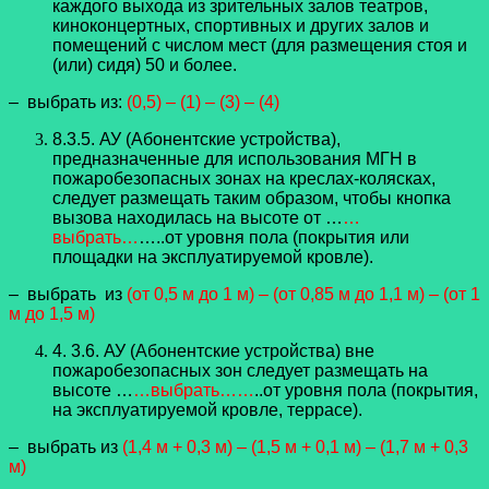
каждого выхода из зрительных залов театров,
киноконцертных, спортивных и других залов и
помещений с числом мест (для размещения стоя и
(или) сидя) 50 и более.
– выбрать из:
(0,5) – (1) – (3) – (4)
8.3.5. АУ (Абонентские устройства),
предназначенные для использования МГН в
пожаробезопасных зонах на креслах-колясках,
следует размещать таким образом, чтобы кнопка
вызова находилась на высоте от …
…
выбрать…
…..от уровня пола (покрытия или
площадки на эксплуатируемой кровле).
– выбрать из
(от 0,5 м до 1 м) – (от 0,85 м до 1,1 м) – (от 1
м до 1,5 м)
4. 3.6. АУ (Абонентские устройства) вне
пожаробезопасных зон следует размещать на
высоте …
…выбрать……
..от уровня пола (покрытия,
на эксплуатируемой кровле, террасе).
– выбрать из
(1,4 м + 0,3 м) – (1,5 м + 0,1 м) – (1,7 м + 0,3
м)