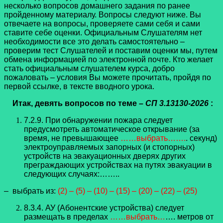
несколько вопросов домашнего задания по ранее
пройденному материалу. Вопросы следуют ниже. Вы
отвечаете на вопросы, проверяете сами себя и сами
ставите себе оценки. Официальным Слушателям нет
необходимости все это делать самостоятельно –
проверим тест Слушателей и поставим оценки мы, путем
обмена информацией по электронной почте. Кто желает
стать официальным слушателем курса, добро
пожаловать – условия Вы можете прочитать, пройдя по
первой ссылке, в тексте вводного урока.
Итак, девять вопросов по теме
– СП 3.13130-2026
:
7.2.9. При обнаружении пожара следует
предусмотреть автоматическое открывание (за
время, не превышающее
……выбрать…….
. секунд)
электроуправляемых запорных (и стопорных)
устройств на эвакуационных дверях других
преграждающих устройствах на путях эвакуации в
следующих случаях:……..
– выбрать из:
(2) – (5) – (10) – (15) – (20) – (22) – (25)
8.3.4. АУ (Абонентские устройства) следует
размещать в пределах
……выбрать…
…. метров от