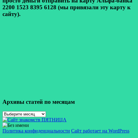
просто деньги отправить на карту Альфа-банка
2200 1523 8395 6128 (мы привязали эту карту к
сайту).
Архивы статей по месяцам
Архивы
статей
по
месяцам
Политика конфиденциальности
Сайт работает на WordPress