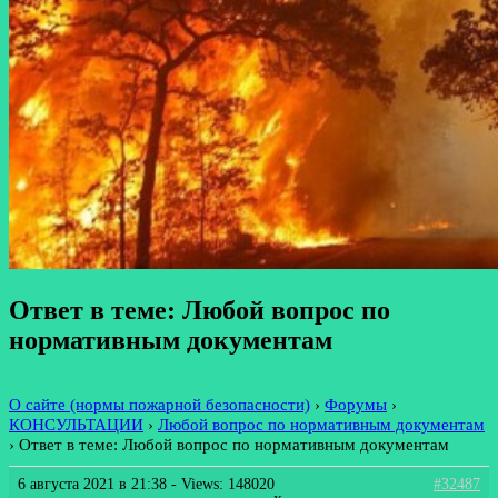
Ответ в теме: Любой вопрос по
нормативным документам
О сайте (нормы пожарной безопасности)
›
Форумы
›
КОНСУЛЬТАЦИИ
›
Любой вопрос по нормативным документам
›
Ответ в теме: Любой вопрос по нормативным документам
6 августа 2021 в 21:38
- Views: 148020
#32487