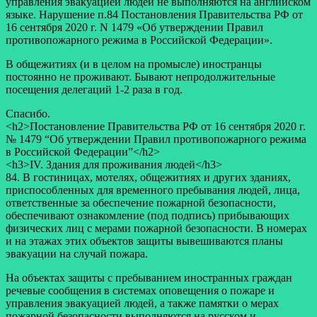
управления эвакуацией людей не выполняются на английском
языке. Нарушение п.84 Постановления Правительства РФ от
16 сентября 2020 г. N 1479 «Об утверждении Правил
противопожарного режима в Российской Федерации».
В общежитиях (и в целом на промысле) иностранцы
постоянно не проживают. Бывают непродолжительные
посещения делегаций 1-2 раза в год.
Спасибо.
<h2>Постановление Правительства РФ от 16 сентября 2020 г.
№ 1479 “Об утверждении Правил противопожарного режима
в Российской Федерации”</h2>
<h3>IV. Здания для проживания людей</h3>
84. В гостиницах, мотелях, общежитиях и других зданиях,
приспособленных для временного пребывания людей, лица,
ответственные за обеспечение пожарной безопасности,
обеспечивают ознакомление (под подпись) прибывающих
физических лиц с мерами пожарной безопасности. В номерах
и на этажах этих объектов защиты вывешиваются планы
эвакуации на случай пожара.
На объектах защиты с пребыванием иностранных граждан
речевые сообщения в системах оповещения о пожаре и
управления эвакуацией людей, а также памятки о мерах
пожарной безопасности выполняются на русском и