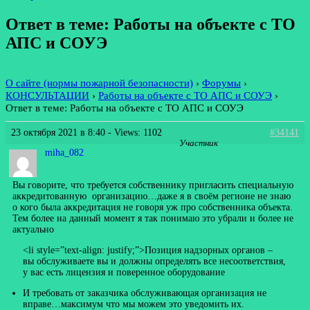
Ответ в теме: Работы на объекте с ТО
АПС и СОУЭ
О сайте (нормы пожарной безопасности)
›
Форумы
›
КОНСУЛЬТАЦИИ
›
Работы на объекте с ТО АПС и СОУЭ
›
Ответ в теме: Работы на объекте с ТО АПС и СОУЭ
23 октября 2021 в 8:40
- Views: 1102
#34141
Участник
miha_082
Вы говорите, что требуется собственнику пригласить специальную
аккредитованную организацию…даже я в своём регионе не знаю
о кого была аккредитация не говоря уж про собственника объекта.
Тем более на данный момент я так понимаю это убрали и более не
актуально
<li style=”text-align: justify;”>Позиция надзорных органов –
вы обслуживаете вы и должны определять все несоответствия,
у вас есть лицензия и поверенное оборудование
И требовать от заказчика обслуживающая организация не
вправе…максимум что мы можем это уведомить их.