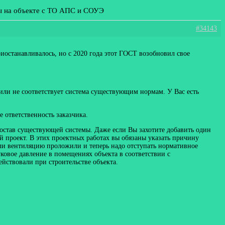
ты на объекте с ТО АПС и СОУЭ
#34143
риостанавливалось, но с 2020 года этот ГОСТ возобновил свое
 или не соответствует система существующим нормам. У Вас есть
 ответственность заказчика.
состав существующей системы. Даже если Вы захотите добавить один
й проект. В этих проектных работах вы обязаны указать причину
ли вентиляцию проложили и теперь надо отступать нормативное
уковое давление в помещениях объекта в соответствии с
йствовали при строительстве объекта.