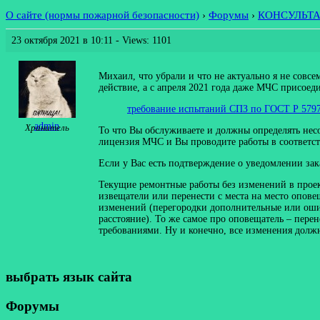
О сайте (нормы пожарной безопасности)
›
Форумы
›
КОНСУЛЬТ
23 октября 2021 в 10:11
- Views: 1101
Михаил, что убрали и что не актуально я не совсе
действие, а с апреля 2021 года даже МЧС присоед
требование испытаний СПЗ по ГОСТ Р 579
admin
Хранитель
То что Вы обслуживаете и должны определять несо
лицензия МЧС и Вы проводите работы в соответств
Если у Вас есть подтверждение о уведомлении за
Текущие ремонтные работы без изменений в проек
извещатели или перенести с места на место опове
изменений (перегородки дополнительные или ошиб
расстояние). То же самое про оповещатель – перен
требованиями. Ну и конечно, все изменения должн
выбрать язык сайта
Форумы