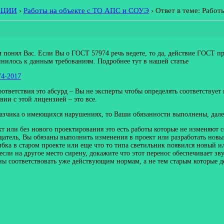
АЦИИ
›
Работы на объекте с ТО АПС и СОУЭ
›
Ответ в теме: Рабо
м понял Вас. Если Вы о ГОСТ 57974 речь ведете, то да, действие ГОСТ п
инилось к данным требованиям. Подробнее тут в нашей статье
74-2017
ответствия это абсурд – Вы не эксперты чтобы определять соответствует
ии с этой лицензией – это все.
казчика о имеющихся нарушениях, то Ваши обязанности выполнены, далее
т или без нового проектирования это есть работы которые не изменяют 
щатель, Вы обязаны выполнить изменения в проект или разработать новы
ка в старом проекте или еще что то типа светильник появился новый и
если на другое место сирену, докажите что этот перенос обеспечивает зв
ы соответствовать уже действующим нормам, а не тем старым которые де