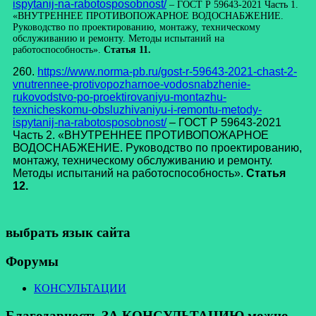
ispytanij-na-rabotosposobnost/
– ГОСТ Р 59643-2021 Часть 1.
«ВНУТРЕННЕЕ ПРОТИВОПОЖАРНОЕ ВОДОСНАБЖЕНИЕ.
Руководство по проектированию, монтажу, техническому
обслуживанию и ремонту. Методы испытаний на
работоспособность».
Статья 11.
260.
https://www.norma-pb.ru/gost-r-59643-2021-chast-2-
vnutrennee-protivopozharnoe-vodosnabzhenie-
rukovodstvo-po-proektirovaniyu-montazhu-
texnicheskomu-obsluzhivaniyu-i-remontu-metody-
ispytanij-na-rabotosposobnost/
– ГОСТ Р 59643-2021
Часть 2. «ВНУТРЕННЕЕ ПРОТИВОПОЖАРНОЕ
ВОДОСНАБЖЕНИЕ. Руководство по проектированию,
монтажу, техническому обслуживанию и ремонту.
Методы испытаний на работоспособность».
Статья
12.
выбрать язык сайта
Форумы
КОНСУЛЬТАЦИИ
Благодарность ЗА КОНСУЛЬТАЦИЮ можно