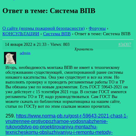
Ответ в теме: Система ВПВ
О сайте (нормы пожарной безопасности)
›
Форумы
›
КОНСУЛЬТАЦИИ
›
Система ВПВ
›
Ответ в теме: Система ВПВ
14 января 2022 в 21:33
- Views: 803
#34307
Хранитель
admin
Игорь, необходимость монтажа ВПВ не имеет к техническому
обслуживанию существующей, смонтированной ранее системы
никакого касательства. Она уже существует и все на этом. Но
выполнять проверку и проводить регламентные работы ТО и ТР
Вы обязаны уже по новым документам. Есть ГОСТ 59643-2021 он
уже действует с 15 тсентября 2021 года. В составе ГОСТ имеются
регламенты ТО и ТР, надо руководствоваться. Сам ГОСТ Вы
можете скачать из библиотеки нормативщика на нашем сайте,
статьи по ГОСТу вот по этим ссылкам можно прочитать:
259.
https://www.norma-pb.ru/gost-r-59643-2021-chast-1-
vnutrennee-protivopozharnoe-vodosnabzhenie-
rukovodstvo-po-proektirovaniyu-montazhu-
texnicheskomu-obsluzhivaniyu-i-remontu-metody-