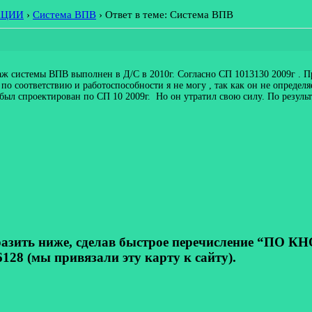
АЦИИ
›
Система ВПВ
›
Ответ в теме: Система ВПВ
таж системы ВПВ выполнен в Д/С в 2010г. Согласно СП 1013130 2009г . П
по соответствию и работоспособности я не могу , так как он не определ
был спроектирован по СП 10 2009г. Но он утратил свою силу. По резуль
ь ниже, сделав быстрое перечисление “ПО КНОП
128 (мы привязали эту карту к сайту).