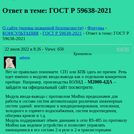
Ответ в теме: ГОСТ Р 59638-2021
О сайте (нормы пожарной безопасности)
›
Форумы
›
КОНСУЛЬТАЦИИ
›
ГОСТ Р 59638-2021
›
Ответ в теме: ГОСТ Р
59638-2021
22 июля 2022 в 8:26
- Views: 650
#34785
Хранитель
admin
Нет не правильно понимаете. СП1 или КПБ здесь не причем. Речь
идет именно о модулях ввода-вывода как о отдельном конкретном
М2000-4ДА
–
приборе. Например, производства БОЛИД –
зайдите на официальный сайт посмотрите.
Модуль ввода-вывода с протоколом Modbus предназначен для
работы в составе систем автоматизации различных инженерных
систем зданий: вентиляции и кондиционирования, отопления,
холодного и горячего водоснабжения, систем водоотведения,
обогрева кровли и т.д.
Модуль поддерживает обмен данными в сети RS-485 по протоколу
Modbus как ведомое устройство и позволяет управлять
имеющимися в его составе 2-я реле и 2-я транзисторными