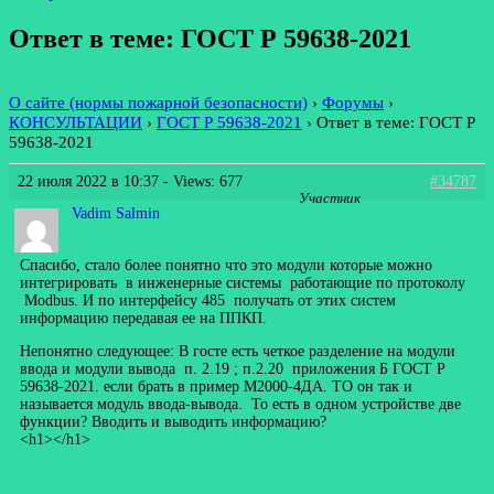
Ответ в теме: ГОСТ Р 59638-2021
О сайте (нормы пожарной безопасности)
›
Форумы
›
КОНСУЛЬТАЦИИ
›
ГОСТ Р 59638-2021
›
Ответ в теме: ГОСТ Р
59638-2021
22 июля 2022 в 10:37
- Views: 677
#34787
Участник
Vadim Salmin
Спасибо, стало более понятно что это модули которые можно
интегрировать в инженерные системы работающие по протоколу
Modbus. И по интерфейсу 485 получать от этих систем
информацию передавая ее на ППКП.
Непонятно следующее: В госте есть четкое разделение на модули
ввода и модули вывода п. 2.19 ; п.2.20 приложения Б ГОСТ Р
59638-2021. если брать в пример М2000-4ДА. ТО он так и
называется модуль ввода-вывода. То есть в одном устройстве две
функции? Вводить и выводить информацию?
<h1></h1>