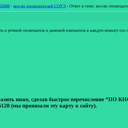
АЦИИ
›
кол-во оповещателей СОУЭ
›
Ответ в теме: кол-во оповеща
ь и речевой оповещатель и дымовой извещатель в каждую комнату (по 
ь ниже, сделав быстрое перечисление “ПО КНОП
128 (мы привязали эту карту к сайту).