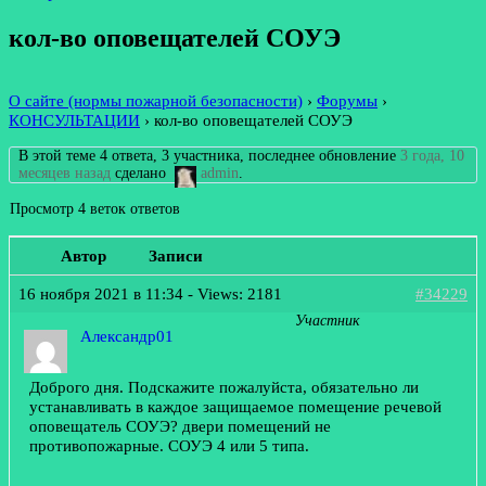
кол-во оповещателей СОУЭ
О сайте (нормы пожарной безопасности)
›
Форумы
›
КОНСУЛЬТАЦИИ
›
кол-во оповещателей СОУЭ
В этой теме 4 ответа, 3 участника, последнее обновление
3 года, 10
месяцев назад
сделано
admin
.
Просмотр 4 веток ответов
Автор
Записи
16 ноября 2021 в 11:34
- Views: 2181
#34229
Участник
Александр01
Доброго дня. Подскажите пожалуйста, обязательно ли
устанавливать в каждое защищаемое помещение речевой
оповещатель СОУЭ? двери помещений не
противопожарные. СОУЭ
4
или
5
типа.