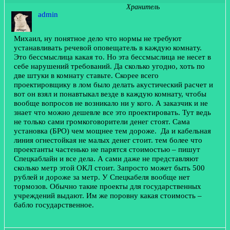
Хранитель
admin
Михаил, ну понятное дело что нормы не требуют
устанавливать речевой оповещатель в каждую комнату.
Это бессмыслица какая то. Но эта бессмыслица не несет в
себе нарушений требований. Да сколько угодно, хоть по
две штуки в комнату ставьте. Скорее всего
проектировщику в лом было делать акустический расчет и
вот он взял и понавтыкал везде в каждую комнату, чтобы
вообще вопросов не возникало ни у кого. А заказчик и не
знает что можно дешевле все это проектировать. Тут ведь
не только сами громкоговорители денег стоят. Сама
установка (БРО) чем мощнее тем дороже. Да и кабельная
линия огнестойкая не малых денег стоит. тем более что
проектанты частенько не парятся стоимостью – пишут
Спецкаблайн и все дела. А сами даже не представляют
сколько метр этой ОКЛ стоит. Запросто может быть 500
рублей и дороже за метр. У Спецкабеля вообще нет
тормозов. Обычно такие проекты для государственных
учреждений выдают. Им же поровну какая стоимость –
бабло государственное.