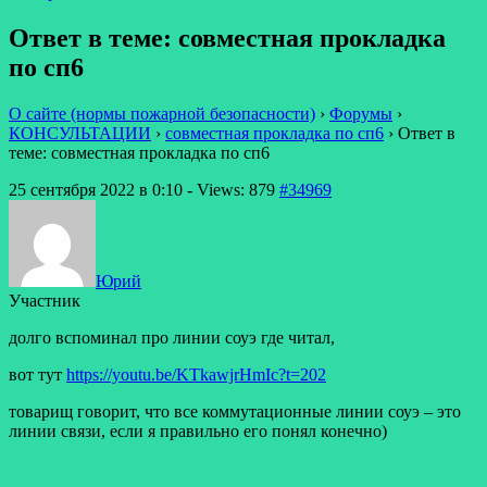
Ответ в теме: совместная прокладка
по сп6
О сайте (нормы пожарной безопасности)
›
Форумы
›
КОНСУЛЬТАЦИИ
›
совместная прокладка по сп6
›
Ответ в
теме: совместная прокладка по сп6
25 сентября 2022 в 0:10
- Views: 879
#34969
Юрий
Участник
долго вспоминал про линии соуэ где читал,
вот тут
https://youtu.be/KTkawjrHmIc?t=202
товарищ говорит, что все коммутационные линии соуэ – это
линии связи, если я правильно его понял конечно)