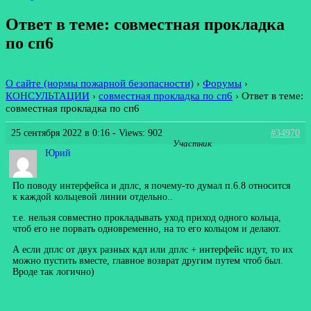
Ответ в теме: совместная прокладка
по сп6
О сайте (нормы пожарной безопасности)
›
Форумы
›
КОНСУЛЬТАЦИИ
›
совместная прокладка по сп6
›
Ответ в теме:
совместная прокладка по сп6
25 сентября 2022 в 0:16
- Views: 902
#34970
Участник
Юрий
По поводу интерфейса и дплс, я почему-то думал п.6.8 относится
к каждой кольцевой линии отдельно..
т.е. нельзя совместно прокладывать уход приход одного кольца,
чтоб его не порвать одновременно, на то его кольцом и делают.
А если дплс от двух разных кдл или дплс + интерфейс идут, то их
можно пустить вместе, главное возврат другим путем чтоб был.
Вроде так логично)