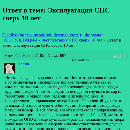
Ответ в теме: Эксплуатация СПС
сверх 10 лет
О сайте (нормы пожарной безопасности)
›
Форумы
›
КОНСУЛЬТАЦИИ
›
Эксплуатация СПС сверх 10 лет
›
Ответ в
теме: Эксплуатация СПС сверх 10 лет
9 декабря 2022 в 21:05
- Views: 887
#35174
Хранитель
admin
Никто не слушает хороших советов. Почти то же слово в слово
про регламенты и инспекторов прикрепленных я уже как то
слышал от начальников на градообразующем для нашего города
крупном заводе. А потом нежданно негаданно случился пожар на
территории в окрасочном отделении литейного цеха. А
пожаротушение порошковое не сработало. Окрасочный участок в
угольки. Это просто чудо что без жертв. Пожарный выезд завода
потушил пожар. И вот потом, все эти инспектора прикрепленные,
начальники цехов, мастера, начальники отделов ОТ и ТБ, местные
пожарные ОПО-2 и еще куча всяких разных начальников как свора
собак начали грызовню и перепихивание ответственности друг на
друга – кто там подписал в начале года инспекцию отделения, кто