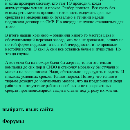
и когда проверял систему, кто там ТО проводил, когда
аккумуляторы меняли и прочее. Разбор полетов. Все сразу без
всяких регламентов проявили готовность выделить срочные
средства на модернизацию, буквально в течении недели
подписали договор на СМР. И в очередь не нужно становиться для
этого.
В итоге нашли крайнего – обвинили какого то мастера цеха и
обслуживающий персонал завода, что мол не доложили, заявку не
по той форме подавали, и не в той очередности, и не проявили
настойчивости. О как! А они все остались белые и пушистые. Но
это до случая.
А вот если бы на пожаре были бы жертвы, то вся эта теплая
компания до сих пор в СИЗО в стеночку морзянку бы стучали и
малявы на волю писали. Надо, обязательно надо судить и садить. И
никаких условных сроков. Только тюрьма. Потому что только в
тюрьме доходит до чинушечьих мозгов, что на предприятии люди
работают и отсутствие работоспособных и не просроченных
средств противопожарной защиты ставит под угрозу их жизни.
выбрать язык сайта
Форумы