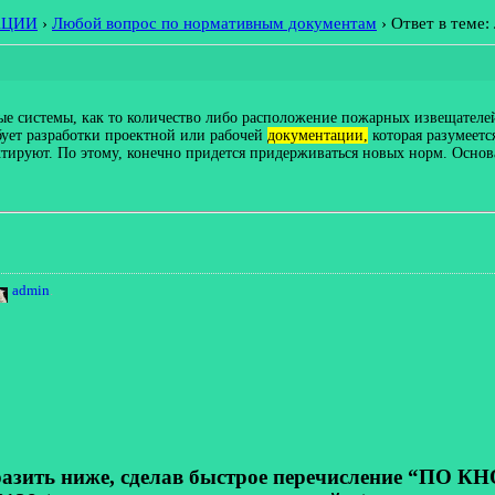
АЦИИ
›
Любой вопрос по нормативным документам
›
Ответ в теме
ые системы, как то количество либо расположение пожарных извещателей
бует разработки проектной или рабочей
документации,
которая разумеет
ируют. По этому, конечно придется придерживаться новых норм. Основан
admin
.
ь ниже, сделав быстрое перечисление “ПО КНОП