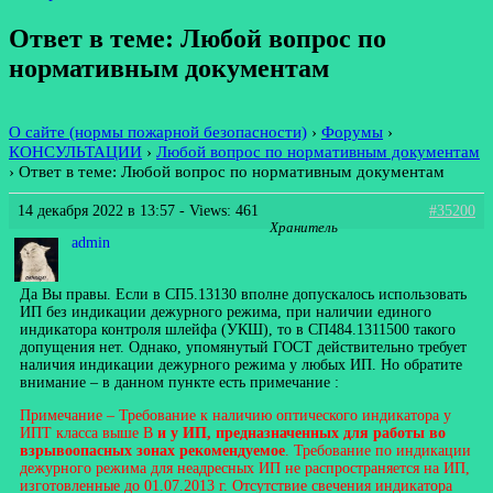
Ответ в теме: Любой вопрос по
нормативным документам
О сайте (нормы пожарной безопасности)
›
Форумы
›
КОНСУЛЬТАЦИИ
›
Любой вопрос по нормативным документам
›
Ответ в теме: Любой вопрос по нормативным документам
14 декабря 2022 в 13:57
- Views: 461
#35200
Хранитель
admin
Да Вы правы. Если в СП5.13130 вполне допускалось использовать
ИП без индикации дежурного режима, при наличии единого
индикатора контроля шлейфа (УКШ), то в СП484.1311500 такого
допущения нет. Однако, упомянутый ГОСТ действительно требует
наличия индикации дежурного режима у любых ИП. Но обратите
внимание – в данном пункте есть примечание :
Примечание – Требование к наличию оптического индикатора у
ИПТ класса выше В
и у ИП, предназначенных для работы во
взрывоопасных зонах рекомендуемое
. Требование по индикации
дежурного режима для неадресных ИП не распространяется на ИП,
изготовленные до 01.07.2013 г. Отсутствие свечения индикатора