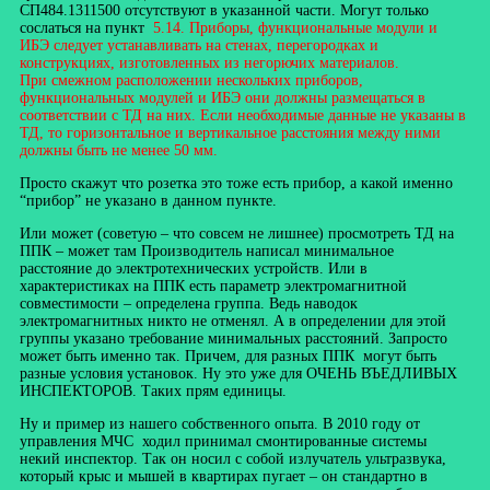
СП484.1311500 отсутствуют в указанной части. Могут только
сослаться на пункт
5.14. Приборы, функциональные модули и
ИБЭ следует устанавливать на стенах, перегородках и
конструкциях, изготовленных из негорючих материалов.
При смежном расположении нескольких приборов,
функциональных модулей и ИБЭ они должны размещаться в
соответствии с ТД на них. Если необходимые данные не указаны в
ТД, то горизонтальное и вертикальное расстояния между ними
должны быть не менее 50 мм.
Просто скажут что розетка это тоже есть прибор, а какой именно
“прибор” не указано в данном пункте.
Или может (советую – что совсем не лишнее) просмотреть ТД на
ППК – может там Производитель написал минимальное
расстояние до электротехнических устройств. Или в
характеристиках на ППК есть параметр электромагнитной
совместимости – определена группа. Ведь наводок
электромагнитных никто не отменял. А в определении для этой
группы указано требование минимальных расстояний. Запросто
может быть именно так. Причем, для разных ППК могут быть
разные условия установок. Ну это уже для ОЧЕНЬ ВЪЕДЛИВЫХ
ИНСПЕКТОРОВ. Таких прям единицы.
Ну и пример из нашего собственного опыта. В 2010 году от
управления МЧС ходил принимал смонтированные системы
некий инспектор. Так он носил с собой излучатель ультразвука,
который крыс и мышей в квартирах пугает – он стандартно в