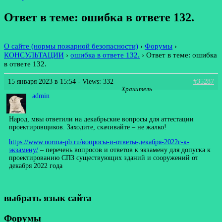
Ответ в теме: ошибка в ответе 132.
О сайте (нормы пожарной безопасности)
›
Форумы
›
КОНСУЛЬТАЦИИ
›
ошибка в ответе 132.
›
Ответ в теме: ошибка
в ответе 132.
15 января 2023 в 15:54
- Views: 332
#35287
Хранитель
admin
Народ, мвы ответили на декабрьские вопросы для аттестации
проектировщиков. Заходите, скачивайте – не жалко!
https://www.norma-pb.ru/вопросы-и-ответы-декабря-2022г-к-
экзамену/
– перечень вопросов и ответов к экзамену для допуска к
проектированию СПЗ существующих зданий и сооружений от
декабря 2022 года
выбрать язык сайта
Форумы